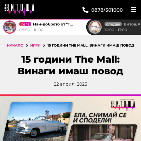
0878/501000
сега
следва
Най-доброто от "Тройка на разсъмване"
ВитошА
08:00 - 10:00
10:00 - 13:00
НАЧАЛО
ИГРИ
15 ГОДИНИ THE MALL: ВИНАГИ ИМАШ ПОВОД
15 години The Mall:
Винаги имаш повод
22 април, 2025