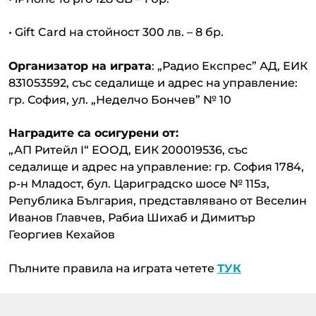
• Gift Card на стойност 300 лв. – 8 бр.
Организатор на играта
: „Радио Експрес” АД, ЕИК
831053592, със седалище и адрес на управление:
гр. София, ул. „Неделчо Бончев” № 10
Наградите са осигурени от:
„АП Ритейл І“ ЕООД, ЕИК 200019536, със
седалище и адрес на управление: гр. София 1784,
р-н Младост, бул. Цариградско шосе № 115з,
Република България, представлявано от Веселин
Иванов Главчев, Рабиа Шихаб и Димитър
Георгиев Кехайов
Пълните правила на играта четете
ТУК