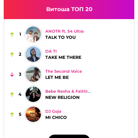
Витоша ТОП 20
ANOTR ft. 54 Ultra
1
TALK TO YOU
DA TI
2
TAKE ME THERE
The Second Voice
3
LET ME BE
Bebe Rexha & Faithless
4
NEW RELIGION
DJ Goja
5
MI CHICO