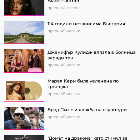
Black Panther
преди 44 месеца
114 години независима България!
преди 45 месеца
Дженифър Кулидж влязла в болница
заради тен
преди 45 месеца
Марая Кери била увлечена по
грънджа
преди 45 месеца
Брад Пит с изложба на скулптури
преди 45 месеца
"Домът на дракона" като стимул за