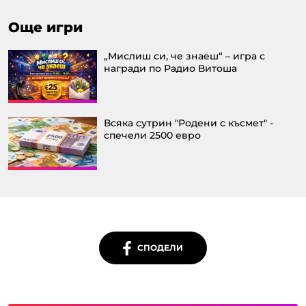
Още игри
„Мислиш си, че знаеш“ – игра с
награди по Радио Витоша
Всяка сутрин "Родени с късмет" -
спечели 2500 евро
СПОДЕЛИ