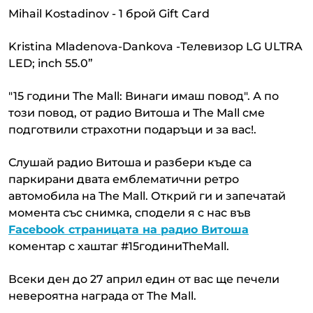
Mihail Kostadinov - 1 брой Gift Card
Kristina Mladenova-Dankova -Телевизор LG ULTRA
LED; inch 55.0”
"15 години The Mall: Винаги имаш повод". А по
този повод, от радио Витоша и The Mall сме
подготвили страхотни подаръци и за вас!.
Слушай радио Витоша и разбери къде са
паркирани двата емблематични ретро
автомобила на The Mall. Открий ги и запечатай
момента със снимка, сподели я с нас във
Facebook страницата на радио Витоша
коментар с хаштаг #15годиниTheMall.
Всеки ден до 27 април един от вас ще печели
невероятна награда от The Mall.