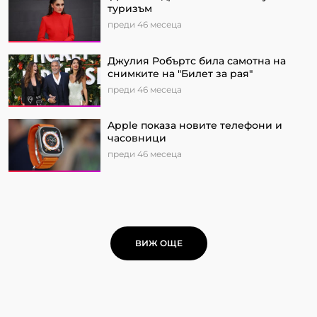
туризъм
преди 46 месеца
Джулия Робъртс била самотна на
снимките на "Билет за рая"
преди 46 месеца
Apple показа новите телефони и
часовници
преди 46 месеца
ВИЖ ОЩЕ