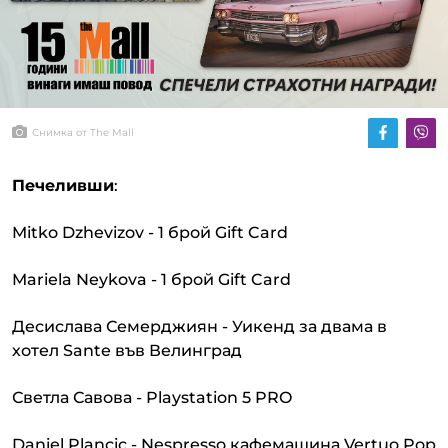
Снимка от The Mall
Печеливши
:
Mitko Dzhevizov - 1 брой Gift Card
Mariela Neykova - 1 брой Gift Card
Десислава Семерджиян - Уикенд за двама в
хотел Sante във Велинград
Светла Савова - Playstation 5 PRO
Daniel Plancic - Nespresso кафемашина Vertuo Pop