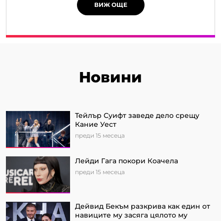
ВИЖ ОЩЕ
Новини
Тейлър Суифт заведе дело срещу
Кание Уест
преди 15 месеца
Лейди Гага покори Коачела
преди 15 месеца
Дейвид Бекъм разкрива как един от
навиците му засяга цялото му