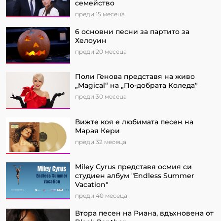
семейство
преди 15 месеца
6 основни песни за партито за
Хелоуин
преди 20 месеца
Поли Генова представя на живо
„Magical“ на „По-добрата Коледа“
преди 30 месеца
Вижте коя е любимата песен на
Марая Кери
преди 32 месеца
Miley Cyrus представя осмия си
студиен албум "Endless Summer
Vacation"
преди 40 месеца
Втора песен на Риана, вдъхновена от