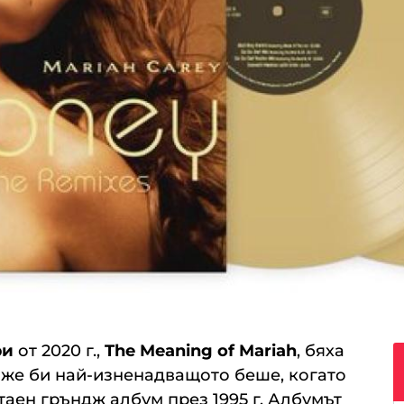
ри
от 2020 г.,
The Meaning of Mariah
, бяха
оже би най-изненадващото беше, когато
 таен гръндж албум през 1995 г. Албумът