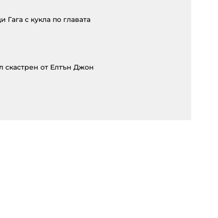
 Гага с кукла по главата
л скастрен от Елтън Джон