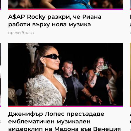
A$AP Rocky разкри, че Риана
работи върху нова музика
преди 9 часа
Дженифър Лопес пресъздаде
с
емблематичен музикален
видеоклип на Мадона във Венеция