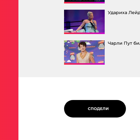
Удариха Лейди
Чарли Пут би
СПОДЕЛИ