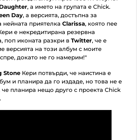
 Daughter
, а името на групата е Chick.
een Day
, а версията, достъпна за
а нейната приятелка
Clarissa
, която пее
Кери е некредитирана резервна
а, поп иконата разкри в
Twitter
, че е
ие версията на този албум с моите
спре, докато не го намерим!"
g Stone
Кери потвърди, че наистина е
ум и планира да го издаде, но това не е
, че планира нещо друго с проекта Chick
.