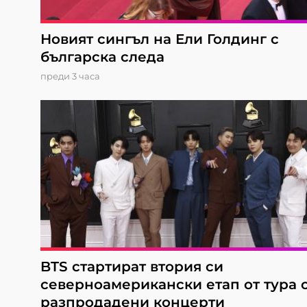
Новият сингъл на Ели Голдинг с
българска следа
преди 3 часа
BTS стартират втория си
северноамерикански етап от турa 
разпродадени концерти