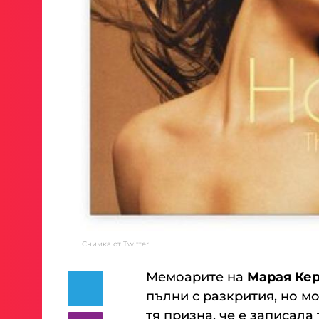
Снимка от Twitter
Мемоарите на
Марая Ке
пълни с разкрития, но м
тя призна, че е записала