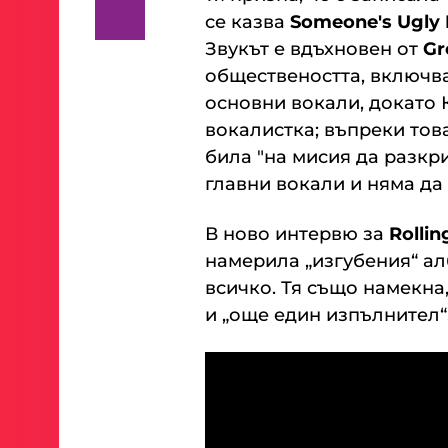
се казва
Someone's Ugly
Звукът е вдъхновен от
Gr
обществеността, включв
основни вокали, докато 
вокалистка; въпреки тов
била "на мисия да разкр
главни вокали и няма да 
В ново интервю за
Rollin
намерила „изгубения“ алб
всичко. Тя също намекна
и „още един изпълнител“