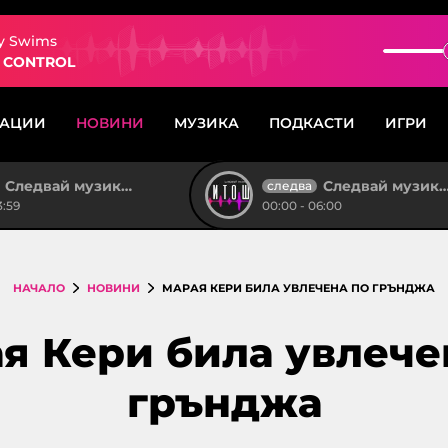
y Swims
 CONTROL
САЦИИ
НОВИНИ
МУЗИКА
ПОДКАСТИ
ИГРИ
Следвай музиката!
Следвай музиката!
следва
3:59
00:00 - 06:00
НАЧАЛО
НОВИНИ
МАРАЯ КЕРИ БИЛА УВЛЕЧЕНА ПО ГРЪНДЖА
я Кери била увлече
грънджа