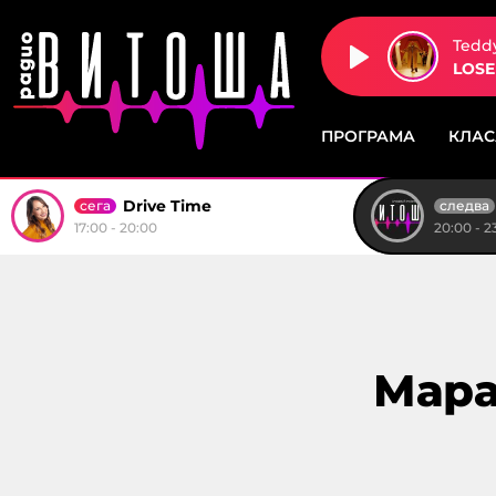
Tedd
LOSE
ПРОГРАМА
КЛА
Drive Time
сега
следва
17:00 - 20:00
20:00 - 2
Мара