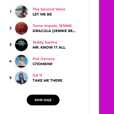
The Second Voice
1
LET ME BE
Tame Impala, JENNIE
2
DRACULA (JENNIE REMIX)
Teddy Swims
3
MR. KNOW IT ALL
Poli Genova
4
СПОМЕНИ
DA TI
5
TAKE ME THERE
ВИЖ ОЩЕ