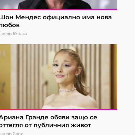
Шон Мендес официално има нова
любов
преди 10 часа
Ариана Гранде обяви защо се
оттегля от публичния живот
преди 2 дни