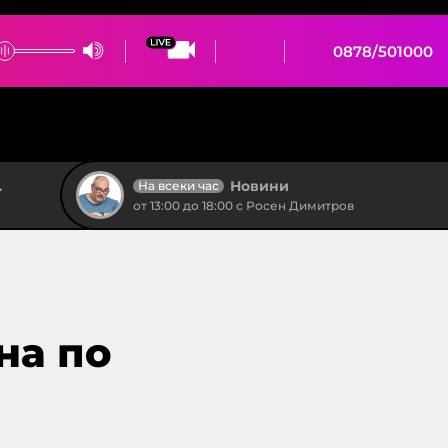
0878/501000
Новини
На всеки час
от 13:00 до 18:00 с Росен Димитров
на по