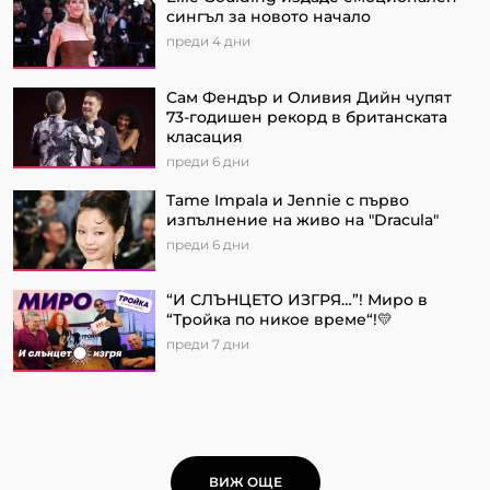
сингъл за новото начало
преди 4 дни
Сам Фендър и Оливия Дийн чупят
73-годишен рекорд в британската
класация
преди 6 дни
Tame Impala и Jennie с първо
изпълнение на живо на "Dracula"
преди 6 дни
“И СЛЪНЦЕТО ИЗГРЯ…”! Миро в
“Тройка по никое време“!💛
преди 7 дни
ВИЖ ОЩЕ