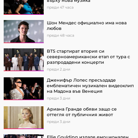
върху нова музика
преди 47 часа
Шон Мендес официално има нова
любов
преди 48 часа
BTS стартират втория си
северноамерикански етап от турa с
разпродадени концерти
преди 2 дни
Дженифър Лопес пресъздаде
емблематичен музикален видеоклип
на Мадона във Венеция
преди 3 дни
Ариана Гранде обяви защо се
оттегля от публичния живот
преди 3 дни
Ellie Goulding издаде емоционален