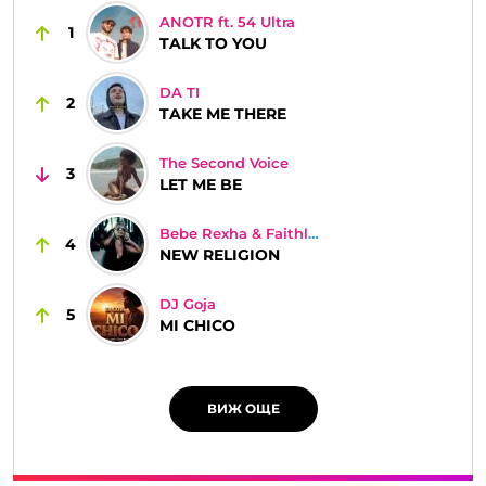
ANOTR ft. 54 Ultra
1
TALK TO YOU
DA TI
2
TAKE ME THERE
The Second Voice
3
LET ME BE
Bebe Rexha & Faithless
4
NEW RELIGION
DJ Goja
5
MI CHICO
ВИЖ ОЩЕ