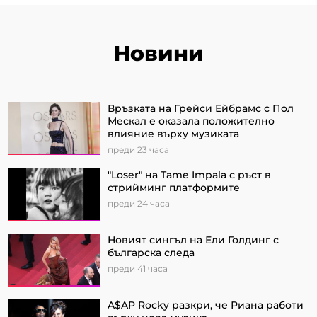
Новини
Връзката на Грейси Ейбрамс с Пол
Мескал е оказала положително
влияние върху музиката
преди 23 часа
"Loser" на Tame Impala с ръст в
стрийминг платформите
преди 24 часа
Новият сингъл на Ели Голдинг с
българска следа
преди 41 часа
A$AP Rocky разкри, че Риана работи