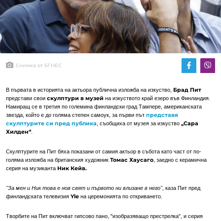
Снимка от БГНЕС
Брад Пит
В първата в историята на актьора публична изложба на изкуство,
скулптури в музей
представи свои
на изкуството край езеро във Финландия.
Намиращ се в третия по големина финландски град Тампере, американската
представя
звезда, който е до голяма степен самоук, за първи път
скулптурите си пред публика
„Сара
, съобщиха от музея за изкуство
Хилден“
.
Скулптурите на Пит бяха показани от самия актьор в събота като част от по-
Томас Хаусаго
голяма изложба на британския художник
, заедно с керамична
Ник Кейв.
серия на музиканта
"За мен и Ник това е нов свят и първото ни влизане в него"
, каза Пит пред
Yle
финландската телевизия
на церемонията по откриването.
Творбите на Пит включват гипсово пано, "изобразяващо престрелка", и серия