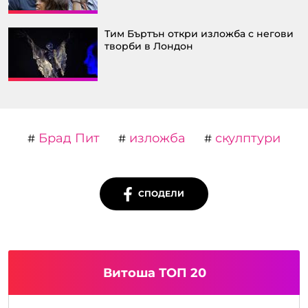
Тим Бъртън откри изложба с негови
творби в Лондон
Брад Пит
изложба
скулптури
#
#
#
СПОДЕЛИ
Витоша ТОП 20