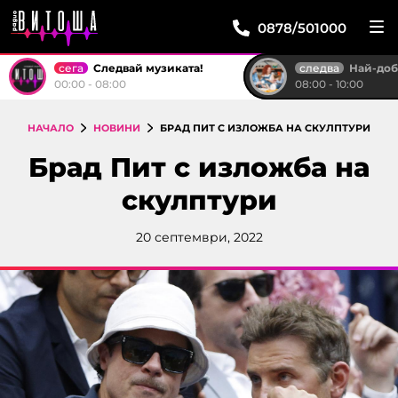
0878/501000
сега
следва
Следвай музиката!
Най-доброто от "Тройк
00:00 - 08:00
08:00 - 10:00
НАЧАЛО
НОВИНИ
БРАД ПИТ С ИЗЛОЖБА НА СКУЛПТУРИ
Брад Пит с изложба на
скулптури
20 септември, 2022