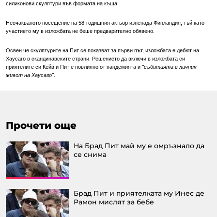
силиконови скулптури във формата на къща.
Неочакваното посещение на 58-годишния актьор изненада Финландия, тъй като
участието му в изложбата не беше предварително обявено.
Освен че скулптурите на Пит се показват за първи път, изложбата е дебют на
Хаусаго в скандинавските страни. Решението да включи в изложбата си
приятелите си Кейв и Пит е повлияно от пандемията и
"събитията в личния
живот на Хаусаго"
.
Прочети още
На Брад Пит май му е омръзнало да
се снима
Брад Пит и приятелката му Инес де
Рамон мислят за бебе