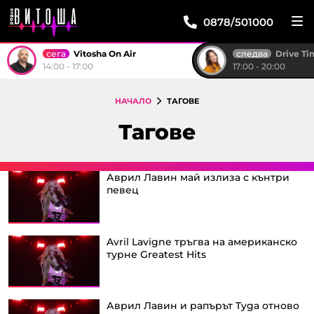
0878/501000
сега
следва
Vitosha On Air
Drive T
14:00 - 17:00
17:00 - 20:00
НАЧАЛО
ТАГОВЕ
Тагове
Аврил Лавин май излиза с кънтри
певец
Avril Lavigne тръгва на американско
турне Greatest Hits
Аврил Лавин и рапърът Tyga отново