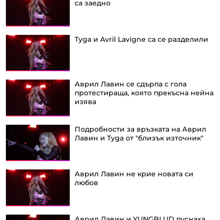
са заедно
Tyga и Avril Lavigne са се разделили
Аврил Лавин се сдърпа с гола
протестираща, която прекъсна нейна
изява
Подробности за връзката на Аврил
Лавин и Tyga от "близък източник"
Аврил Лавин не крие новата си
любов
Аврил Лавин и YUNGBLUD пуснаха