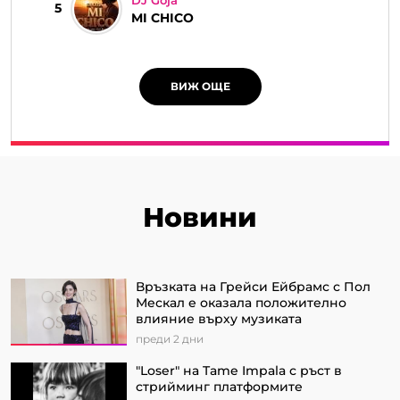
5
MI CHICO
ВИЖ ОЩЕ
Новини
Връзката на Грейси Ейбрамс с Пол
Мескал е оказала положително
влияние върху музиката
преди 2 дни
"Loser" на Tame Impala с ръст в
стрийминг платформите