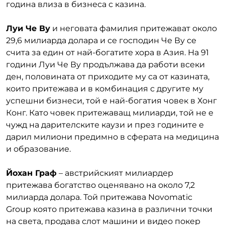
година влиза в бизнеса с казина.
Луи Че Ву
и неговата фамилия притежават около
29,6 милиарда долара и се господин Че Ву се
счита за един от най-богатите хора в Азия. На 91
години Луи Че Ву продължава да работи всеки
ден, половината от приходите му са от казината,
които притежава и в комбинация с другите му
успешни бизнеси, той е най-богатия човек в Хонг
Конг. Като човек притежаващ милиарди, той не е
чужд на дарителските каузи и през годините е
дарил милиони предимно в сферата на медицина
и образование.
Йохан Граф
– австрийският милиардер
притежава богатство оценявано на около 7,2
милиарда долара. Той притежава Novomatic
Group която притежава казина в различни точки
на света, продава слот машини и видео покер