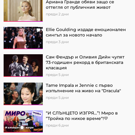
Ариана Гранде обяви защо се
оттегля от публичния живот
преди 2 дни
Ellie Goulding издаде емоционален
сингъл за новото начало
преди 3 дни
Сам Фендър и Оливия Дийн чупят
73-годишен рекорд в британската
класация
преди 5 дни
Tame Impala и Jennie с първо
изпълнение на живо на "Dracula"
преди 5 дни
“И СЛЪНЦЕТО ИЗГРЯ…”! Миро в
“Тройка по никое време“!💛
преди 6 дни