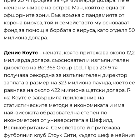
през 2014 продава за 4,9 милиарда долара. Не е
женен и живее на остров Ман, който е една от
офшорните зони. Във връзка с пандемията от
корона вируса, той и семейството му основават
фонд за помощ в борбата с вируса, като отделя 50
милиона долара.
Денис Коутс
– жената, която притежава около 12,2
милиарда долара, съосновател и изпълнителен
директор на Bet365 Group Ltd.. През 2019 тя
получава рекордна за изпълнителен директор
заплата в размер на 323 милиона паунда, което се
равнява на около 422 милиона щатски долара. Г-
жа Коутс е завършила приложение на
статистическите методи в икономиката и има
най-високата образователна степен по
иконометрия от университета в Шефилд,
Великобритания. Семейството й притежава
футболния клуб Стоук Сити, където шеф е нейния