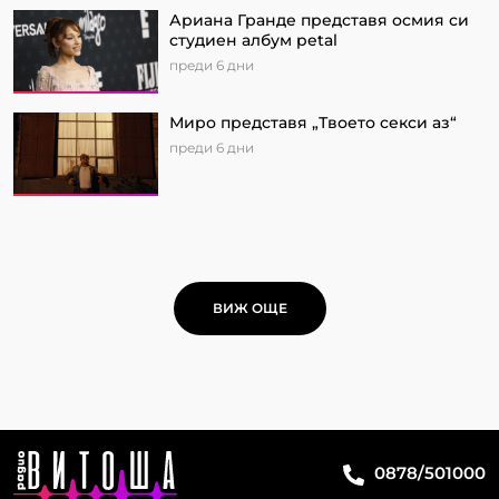
Ариана Гранде представя осмия си
студиен албум petal
преди 6 дни
Миро представя „Твоето секси аз“
преди 6 дни
ВИЖ ОЩЕ
0878/501000