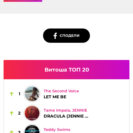
СПОДЕЛИ
Витоша ТОП 20
The Second Voice
1
LET ME BE
Tame Impala, JENNIE
2
DRACULA (JENNIE REMIX)
Teddy Swims
3