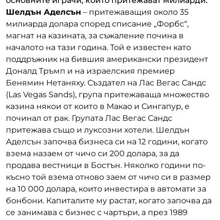
основните играчи, които притежават милиарди:
Шелдън Аделсън
– притежаващия около 35
милиарда долара според списание „Форбс“,
магнат на казината, за съжаление почина в
началото на тази година. Той е известен като
поддръжник на бившия американски президент
Доналд Тръмп и на израелския премиер
Бенямин Нетаняху. Създател на Лас Вегас Сандс
(Las Vegas Sands), група притежаваща множество
казина някои от които в Макао и Сингапур, е
починал от рак. Групата Лас Вегас Сандс
притежава също и луксозни хотели. Шелдън
Аделсън започва бизнеса си на 12 години, когато
взема назаем от чичо си 200 долара, за да
продава вестници в Бостън. Няколко години по-
късно той взема отново заем от чичо си в размер
на 10 000 долара, които инвестира в автомати за
бонбони. Капиталите му растат, когато започва да
се занимава с бизнес с чартъри, а през 1989