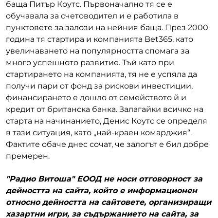
баща Питър Коутс. Първоначално тя се е
обучавала за счетоводител и е работила в
пунктовете за залози на нейния баща. През 2000
година тя стартира и компанията Bet365, като
увеличаването на популярността спомага за
много успешното развитие. Тъй като при
стартирането на компанията, тя не е успяла да
получи пари от фонд за рискови инвестиции,
финансирането е дошло от семейството й и
кредит от британска банка. Залагайки всичко на
старта на начинанието, Денис Коутс се определя
в тази ситуация, като „най-краен комарджия“.
Фактите обаче днес сочат, че залогът е бил добре
премерен.
"Радио Витоша" ЕООД не носи отговорност за
дейността на сайта, който е информационен
относно дейността на сайтовете, организиращи
хазартни игри, за съдържанието на сайта, за