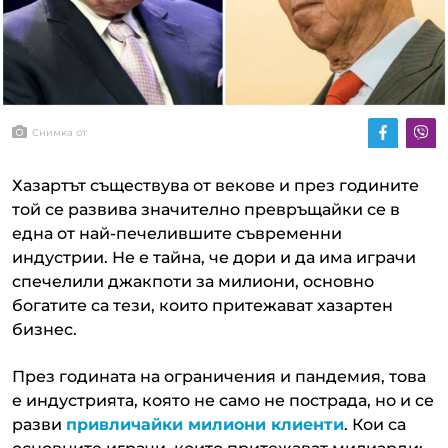
Снимка от
Хазартът съществува от векове и през годините
той се развива значително превръщайки се в
една от най-печелившите съвременни
индустрии. Не е тайна, че дори и да има играчи
спечелили джакпоти за милиони, основно
богатите са тези, които притежават хазартен
бизнес.
През годината на ограничения и пандемия, това
е индустрията, която не само не пострада, но и се
разви
привличайки милиони клиенти
. Кои са