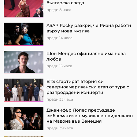
българска следа
преди 8 часа
A$AP Rocky разкри, че Риана работи
върху нова музика
преди 14 часа
Шон Мендес официално има нова
любов
преди 15 часа
BTS стартират втория си
северноамерикански етап от турa с
разпродадени концерти
преди 33 часа
Дженифър Лопес пресъздаде
емблематичен музикален видеоклип
на Мадона във Венеция
преди 39 часа