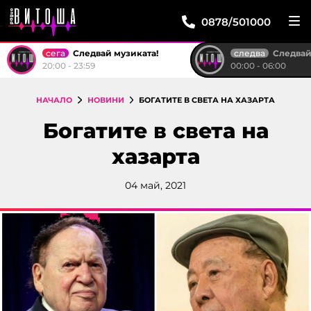
0878/501000
сега
следва
Следвай музиката!
Следвай м
20:00 - 23:59
00:00 - 06:00
НАЧАЛО
НОВИНИ
БОГАТИТЕ В СВЕТА НА ХАЗАРТА
Богатите в света на
хазарта
04 май, 2021