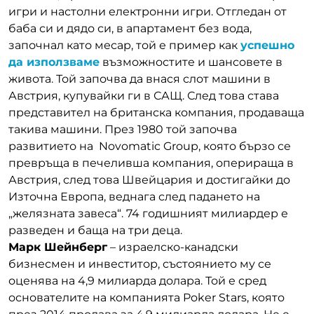
игри и настолни електронни игри. Отгледан от
баба си и дядо си, в апартамент без вода,
започнал като месар, той е пример как
успешно
да използваме
възможностите и шансовете в
живота. Той започва да внася слот машини в
Австрия, купувайки ги в САЩ. След това става
представител на британска компания, продаваща
такива машини. През 1980 той започва
развитието на Novomatic Group, която бързо се
превръща в печеливша компания, оперираща в
Австрия, след това Швейцария и достигайки до
Източна Европа, веднага след падането на
„желязната завеса“. 74 годишният милиардер е
разведен и баща на три деца.
Марк Шейнберг
– израелско-канадски
бизнесмен и инвеститор, състоянието му се
оценява на 4,9 милиарда долара. Той е сред
основателите на компанията Poker Stars, която