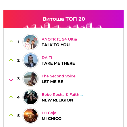
Витоша ТОП 20
ANOTR ft. 54 Ultra
1
TALK TO YOU
DA TI
2
TAKE ME THERE
The Second Voice
3
LET ME BE
Bebe Rexha & Faithless
4
NEW RELIGION
DJ Goja
5
MI CHICO