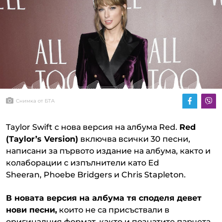
Снимка от БТА
Taylor Swift с нова версия на албума Red.
Red
(Taylor’s Version)
включва всички 30 песни,
написани за първото издание на албума, както и
колаборации с изпълнители като Ed
Sheeran, Phoebe Bridgers и Chris Stapleton.
В новата версия на албума тя споделя девет
нови песни,
които не са присъствали в
оригиналния формат, както и познатите парчета,