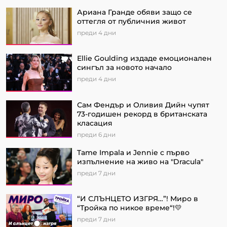
Ариана Гранде обяви защо се
оттегля от публичния живот
преди 4 дни
Ellie Goulding издаде емоционален
сингъл за новото начало
преди 4 дни
Сам Фендър и Оливия Дийн чупят
73-годишен рекорд в британската
класация
преди 6 дни
Tame Impala и Jennie с първо
изпълнение на живо на "Dracula"
преди 7 дни
“И СЛЪНЦЕТО ИЗГРЯ…”! Миро в
“Тройка по никое време“!💛
преди 7 дни