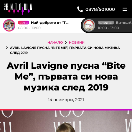
0878/501000
сега
следва
Най-доброто от "Тройка на разсъмване"
ВитошА
08:00 - 10:00
10:00 - 13:00
НАЧАЛО
НОВИНИ
AVRIL LAVIGNE ПУСНА “BITE ME”, ПЪРВАТА СИ НОВА МУЗИКА
СЛЕД 2019
Avril Lavigne пусна “Bite
Me”, първата си нова
музика след 2019
14 ноември, 2021