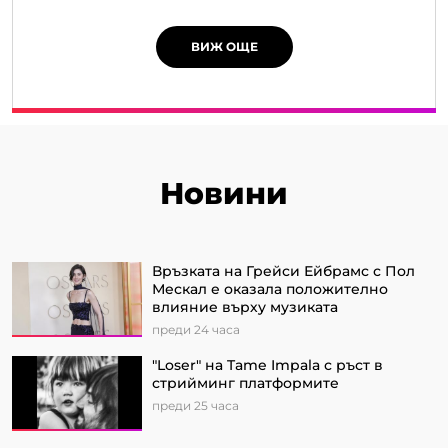
ВИЖ ОЩЕ
Новини
Връзката на Грейси Ейбрамс с Пол
Мескал е оказала положително
влияние върху музиката
преди 24 часа
"Loser" на Tame Impala с ръст в
стрийминг платформите
преди 25 часа