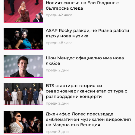
Новият сингъл на Ели Голдинг с
българска следа
преди 42 часа
A$AP Rocky разкри, че Риана работи
върху нова музика
преди 48 часа
Шон Мендес официално има нова
любов
преди 2 дни
BTS стартират втория си
северноамерикански етап от турa с
разпродадени концерти
преди 2 дни
Дженифър Лопес пресъздаде
емблематичен музикален видеоклип
на Мадона във Венеция
преди 3 дни