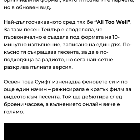
но в обновен вид.
Най-дългоочакваното сред тях бе
“All Too Well”
.
За тази песен Тейлър е споделяла, че
първоначално е създала под формата на 10-
минутно изпълнение, записано на един дъх. По-
късно тя съкращава песента, за да е по-
подходяща за радиото, но сега най-сетне
разкрива пълната версия.
Освен това Суифт изненадва феновете си и по
още един начин – режисирала е кратък филм за
видеото към песента. Той ще дебютира след
броени часове, а вълнението онлайн вече е
голямо.