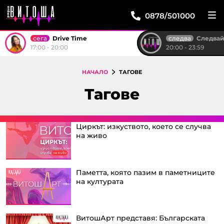
0878/501000
сега
следва
Drive Time
Следвай м
17:00 - 20:00
20:00 - 23:59
НАЧАЛО
ТАГОВЕ
Тагове
Циркът: изкуството, което се случва
на живо
Паметта, която пазим в паметниците
на културата
ВитошАрт представя: Българската