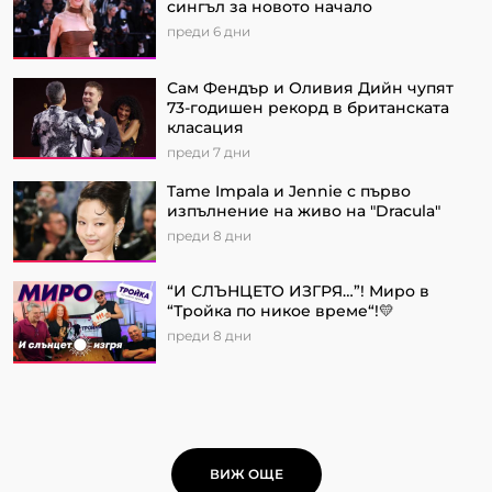
сингъл за новото начало
преди 6 дни
Сам Фендър и Оливия Дийн чупят
73-годишен рекорд в британската
класация
преди 7 дни
Tame Impala и Jennie с първо
изпълнение на живо на "Dracula"
преди 8 дни
“И СЛЪНЦЕТО ИЗГРЯ…”! Миро в
“Тройка по никое време“!💛
преди 8 дни
ВИЖ ОЩЕ