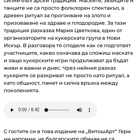
силни български традиции. Маските, звънците и
танците не са просто фолклорен спектакъл, а
древен ритуал за прогонване на злото и
призоваване на здраве и плодородие. За тази
традиция разказва Мария Цветкова, един от
организаторите на кукерската група в Нови
Искър. В разговора тя споделя как се подготвят
участниците, какво означава да сложиш маската
и защо кукерските игри продължават да бъдат
живи и важни и днес. Чрез нейния разказ
кукерите се разкриват не просто като ритуал, а
като общност, памет и силна връзка между
поколенията.
С гостите си в това издание на „ВитошАрт“ Гери
ни напомни, че българските обичаи не са