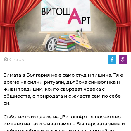
Снимка от
Зимата в България не е само студ и тишина. Тя е
време на силни ритуали, дълбока символика и
живи традиции, които свързват човека с
общността, с природата и с живота сам по себе
си.
Съботното издание на „ВитошАрт“ е посветено
именно на тази жива памет – българската зима и
нейните обичаи, разказани не като музейни