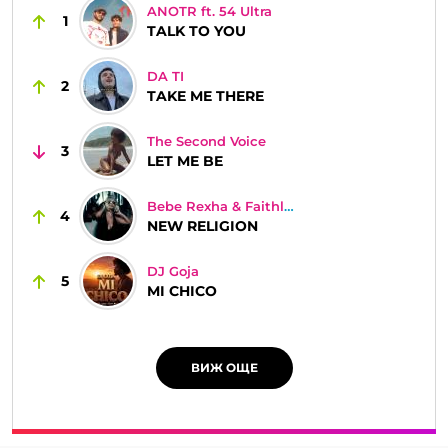
ANOTR ft. 54 Ultra
1
TALK TO YOU
DA TI
2
TAKE ME THERE
The Second Voice
3
LET ME BE
Bebe Rexha & Faithless
4
NEW RELIGION
DJ Goja
5
MI CHICO
ВИЖ ОЩЕ