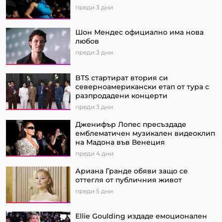
преди 3 дни
Шон Мендес официално има нова
любов
преди 3 дни
BTS стартират втория си
северноамерикански етап от турa с
разпродадени концерти
преди 3 дни
Дженифър Лопес пресъздаде
емблематичен музикален видеоклип
на Мадона във Венеция
преди 4 дни
Ариана Гранде обяви защо се
оттегля от публичния живот
преди 5 дни
Ellie Goulding издаде емоционален