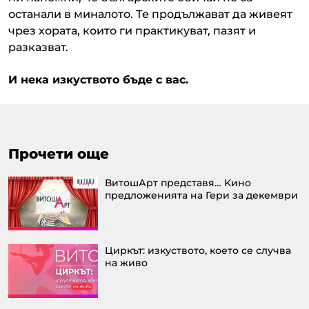
останали в миналото. Те продължават да живеят
чрез хората, които ги практикуват, пазят и
разказват.
И нека изкуството бъде с вас.
Прочети още
ВитошАрт представя… Kино
предложенията на Гери за декември
Циркът: изкуството, което се случва
на живо