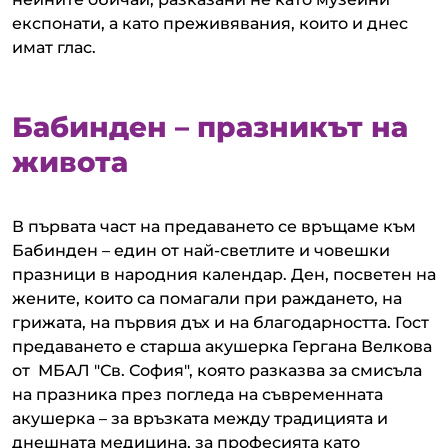
експонати, а като преживявания, които и днес
имат глас.
Бабинден – празникът на
живота
В първата част на предаването се връщаме към
Бабинден – един от най-светлите и човешки
празници в народния календар. Ден, посветен на
жените, които са помагали при раждането, на
грижата, на първия дъх и на благодарността. Гост
предаването е старша акушерка Гергана Велкова
от МБАЛ "Св. София", която разказва за смисъла
на празника през погледа на съвременната
акушерка – за връзката между традицията и
днешната медицина, за професията като