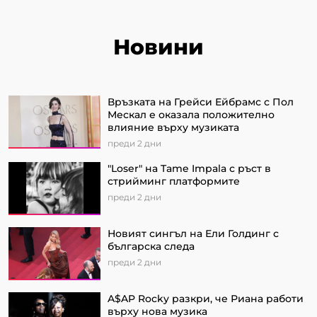
Новини
Връзката на Грейси Ейбрамс с Пол
Мескал е оказала положително
влияние върху музиката
преди 2 дни
"Loser" на Tame Impala с ръст в
стрийминг платформите
преди 2 дни
Новият сингъл на Ели Голдинг с
българска следа
преди 2 дни
A$AP Rocky разкри, че Риана работи
върху нова музика