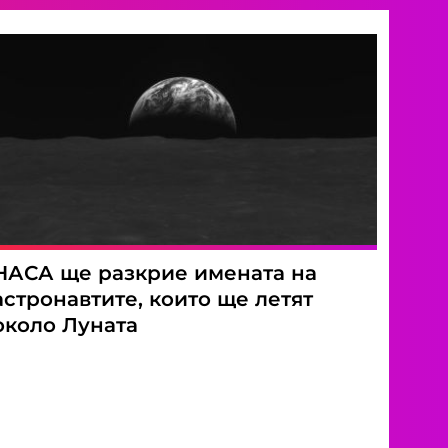
НАСА ще разкрие имената на
астронавтите, които ще летят
около Луната