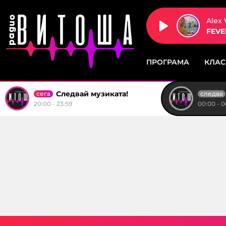
Alex
FEVE
ПРОГРАМА
КЛА
Следвай музиката!
сега
следва
20:00 - 23:59
00:00 - 0