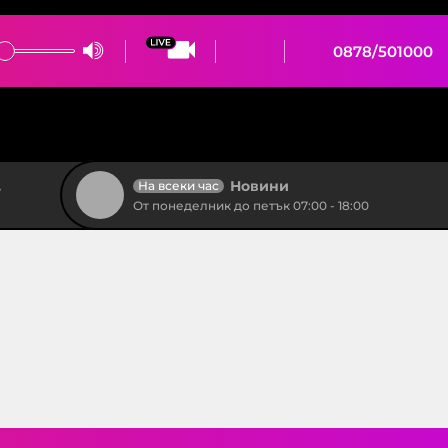
0878/501000
Новини
На всеки час
От понеделник до петък 07:00 - 18:00