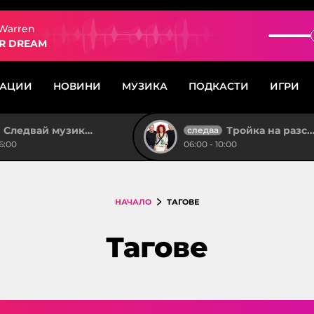
 Warren
R DREAM
САЦИИ
НОВИНИ
МУЗИКА
ПОДКАСТИ
ИГРИ
Следвай музиката!
Тройка на разсъмване
следва
6:00
06:00 - 10:00
НАЧАЛО
ТАГОВЕ
Тагове