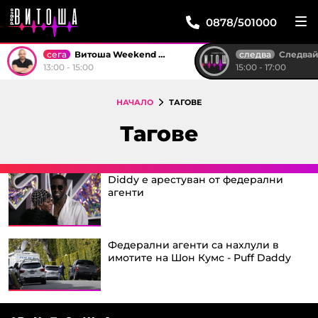
0878/501000
сега
следва
Витоша Weekend със Стоян
Следвай м
13:00 - 15:00
15:00 - 17:00
НАЧАЛО
ТАГОВЕ
Тагове
Diddy е арестуван от федерални
агенти
Федерални агенти са нахлули в
имотите на Шон Кумс - Puff Daddy