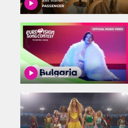
Alex Warren
PASSENGER
Dara
BANGARANGA