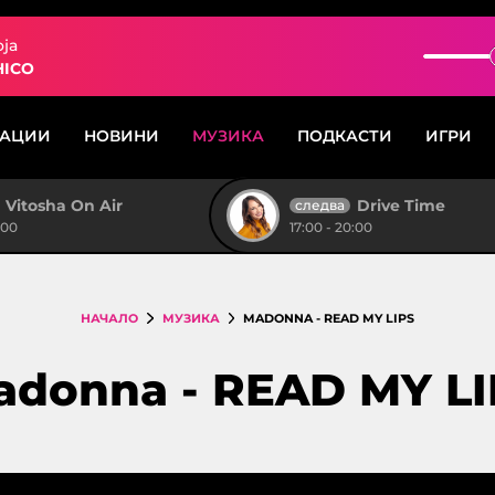
oja
HICO
САЦИИ
НОВИНИ
МУЗИКА
ПОДКАСТИ
ИГРИ
Vitosha On Air
Drive Time
следва
:00
17:00 - 20:00
НАЧАЛО
МУЗИКА
MADONNA - READ MY LIPS
adonna - READ MY LI