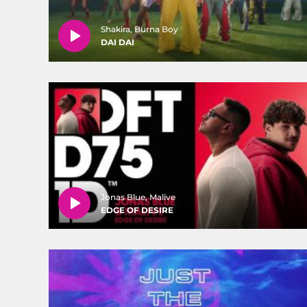
Shakira, Burna Boy
DAI DAI
Jonas Blue, Malive
EDGE OF DESIRE