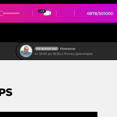
0878/501000
Новини
На всеки час
от 13:00 до 18:00 с Росен Димитров
PS