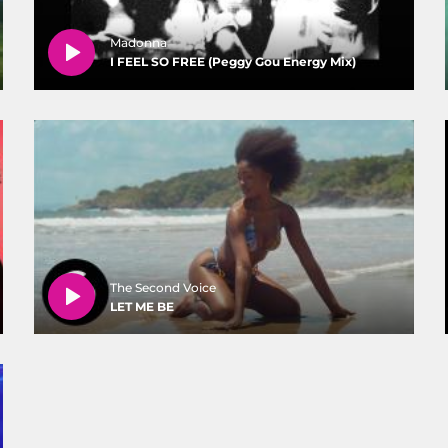
Madonna
I FEEL SO FREE (Peggy Gou Energy Mix)
The Second Voice
LET ME BE