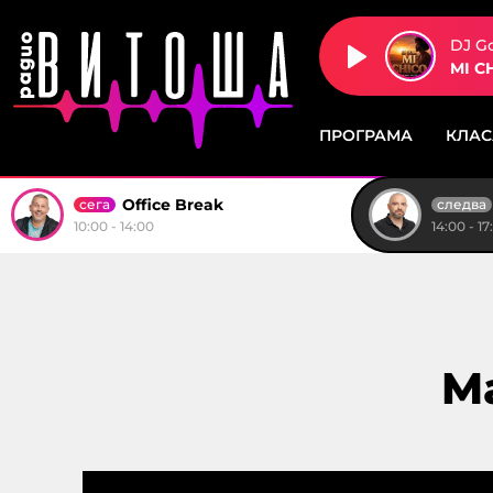
DJ G
MI C
ПРОГРАМА
КЛА
Office Break
сега
следва
10:00 - 14:00
14:00 - 17
M