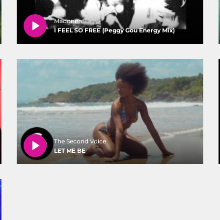
Madonna
I FEEL SO FREE (Peggy Gou Energy Mix)
The Second Voice
LET ME BE