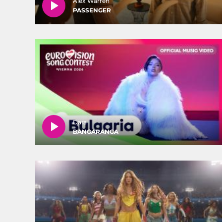
Alex Warren
PASSENGER
Dara
BANGARANGA