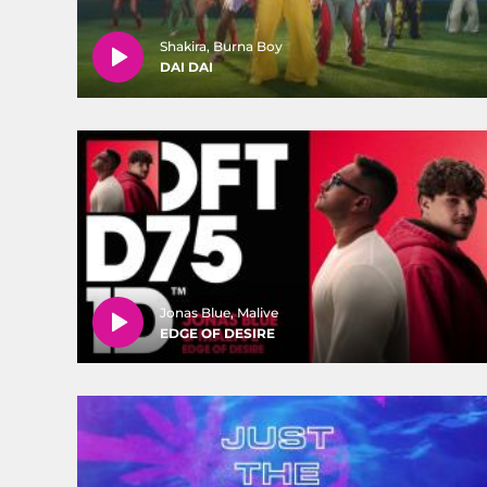
Shakira, Burna Boy
DAI DAI
Jonas Blue, Malive
EDGE OF DESIRE