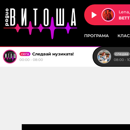
Lena,
BETT
ПРОГРАМА
КЛА
Следвай музиката!
сега
следва
00:00 - 08:00
08:00 - 1