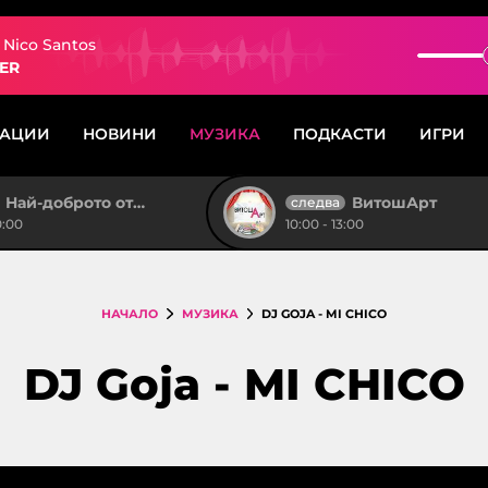
 Nico Santos
ER
САЦИИ
НОВИНИ
МУЗИКА
ПОДКАСТИ
ИГРИ
Най-доброто от "Тройка на разсъмване"
ВитошАрт
следва
0:00
10:00 - 13:00
НАЧАЛО
МУЗИКА
DJ GOJA - MI CHICO
DJ Goja - MI CHICO