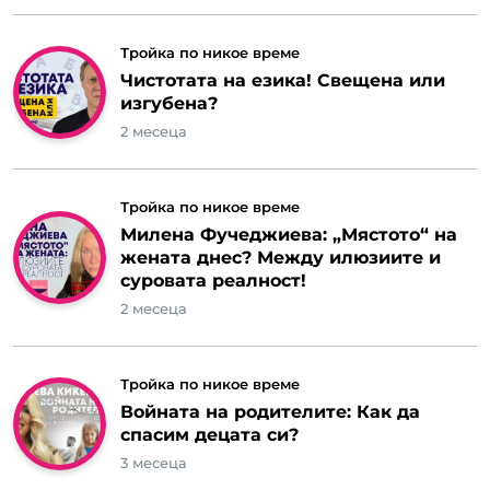
Тройка по никое време
Чистотата на езика! Свещена или
изгубена?
2 месеца
Тройка по никое време
Милена Фучеджиева: „Мястото“ на
жената днес? Между илюзиите и
суровата реалност!
2 месеца
Тройка по никое време
Войната на родителите: Как да
спасим децата си?
3 месеца