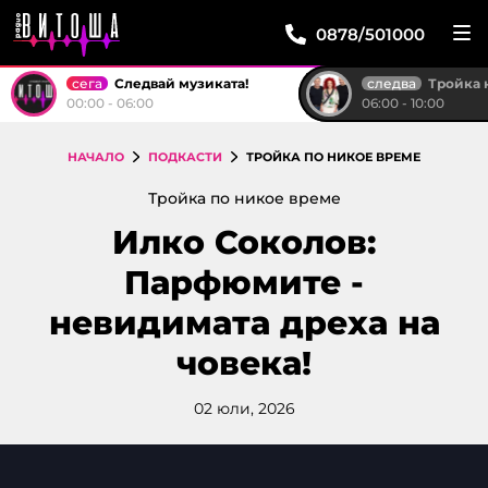
0878/501000
сега
следва
Следвай музиката!
Тройка на р
00:00 - 06:00
06:00 - 10:00
НАЧАЛО
ПОДКАСТИ
ТРОЙКА ПО НИКОЕ ВРЕМЕ
Тройка по никое време
Илко Соколов:
Парфюмите -
невидимата дреха на
човека!
02 юли, 2026