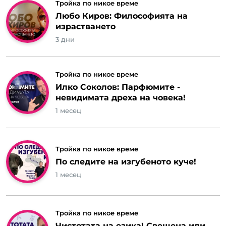
Тройка по никое време
Любо Киров: Философията на
израстването
3 дни
Тройка по никое време
Илко Соколов: Парфюмите -
невидимата дреха на човека!
1 месец
Тройка по никое време
По следите на изгубеното куче!
1 месец
Тройка по никое време
Чистотата на езика! Свещена или