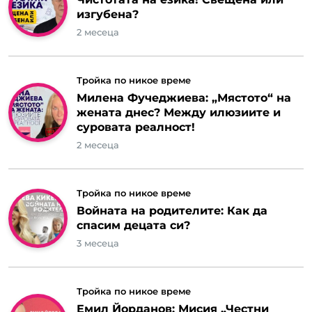
изгубена?
2 месеца
Тройка по никое време
Милена Фучеджиева: „Мястото“ на
жената днес? Между илюзиите и
суровата реалност!
2 месеца
Тройка по никое време
Войната на родителите: Как да
спасим децата си?
3 месеца
Тройка по никое време
Емил Йорданов: Мисия „Честни