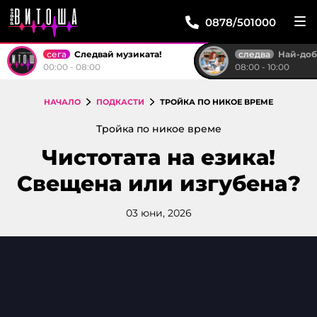
0878/501000
сега
следва
Следвай музиката!
Най-доброто от "Тройк
00:00 - 08:00
08:00 - 10:00
НАЧАЛО
ПОДКАСТИ
ТРОЙКА ПО НИКОЕ ВРЕМЕ
Тройка по никое време
Чистотата на езика!
Свещена или изгубена?
03 юни, 2026