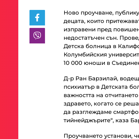
Ново проучване, публикув
децата, които притежава
изправени пред повишен 
недостатъчен сън. Прове
Детска болница в Калиф
Колумбийския университ
10 000 юноши в Съедине
Д-р Ран Барзилай, водещ
психиатър в Детската б
важността на отчитането
здравето, когато се реша
да разглеждаме смартфон
тийнейджърите“, каза Б
Проучването установи, ч