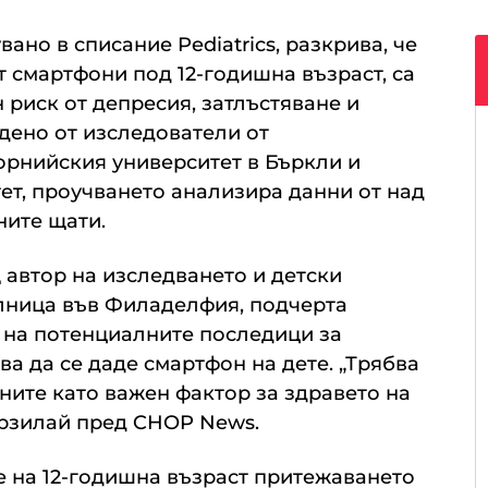
ано в списание Pediatrics, разкрива, че
т смартфони под 12-годишна възраст, са
риск от депресия, затлъстяване и
дено от изследователи от
орнийския университет в Бъркли и
ет, проучването анализира данни от над
ните щати.
 автор на изследването и детски
олница във Филаделфия, подчерта
 на потенциалните последици за
ва да се даде смартфон на дете. „Трябва
ите като важен фактор за здравето на
арзилай пред CHOP News.
е на 12-годишна възраст притежаването