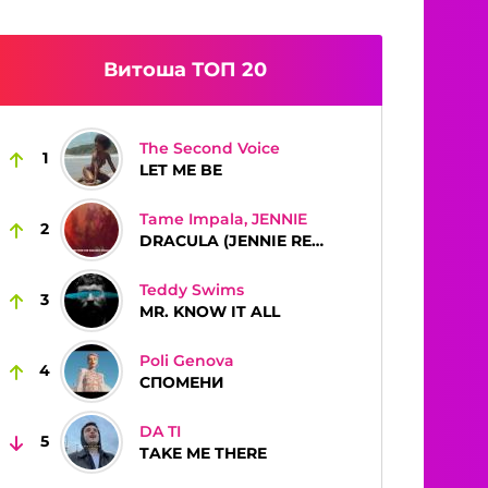
Витоша ТОП 20
The Second Voice
1
LET ME BE
Tame Impala, JENNIE
2
DRACULA (JENNIE REMIX)
Teddy Swims
3
MR. KNOW IT ALL
Poli Genova
4
СПОМЕНИ
DA TI
5
TAKE ME THERE