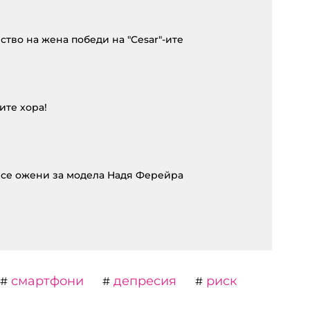
ство на жена победи на "Cesar"-ите
ите хора!
 се ожени за модела Надя Ферейра
смартфони
депресия
риск
#
#
#