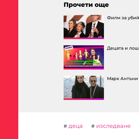
Прочети още
Филм за убий
Децата и лош
Марк Антъни
деца
изследване
#
#