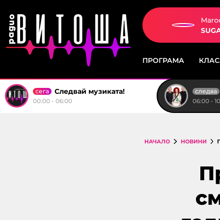
Maro
SUG
ПРОГРАМА
КЛА
Следвай музиката!
сега
следва
00:00 - 06:00
06:00 - 1
НАЧАЛО
НОВИНИ
П
см