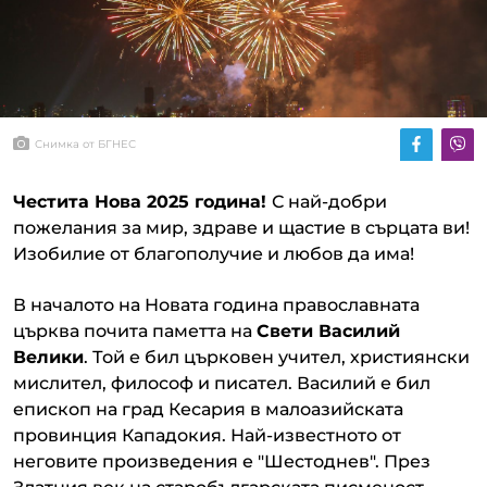
Снимка от БГНЕС
Честита Нова 2025 година!
С най-добри
пожелания за мир, здраве и щастие в сърцата ви!
Изобилие от благополучие и любов да има!
В началото на Новата година православната
църква почита паметта на
Свети Василий
Велики
. Той е бил църковен учител, християнски
мислител, философ и писател. Василий е бил
епископ на град Кесария в малоазийската
провинция Кападокия. Най-известното от
неговите произведения е "Шестоднев". През