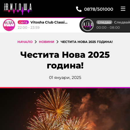
0878/501000
сега
следва
Vitosha Club Classics
Следвай м
22:00 - 23:59
00:00 - 08:00
НАЧАЛО
НОВИНИ
ЧЕСТИТА НОВА 2025 ГОДИНА!
Честита Нова 2025
година!
01 януари, 2025