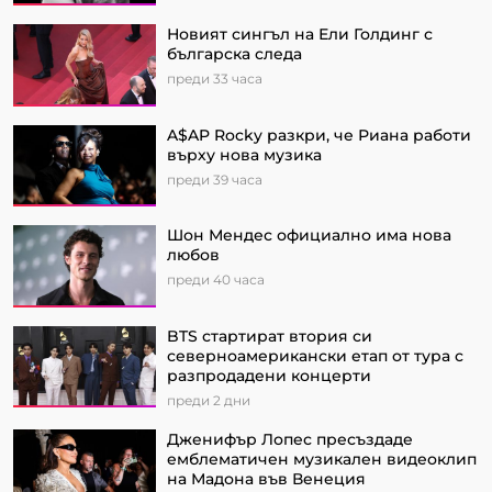
Новият сингъл на Ели Голдинг с
българска следа
преди 33 часа
A$AP Rocky разкри, че Риана работи
върху нова музика
преди 39 часа
Шон Мендес официално има нова
любов
преди 40 часа
BTS стартират втория си
северноамерикански етап от турa с
разпродадени концерти
преди 2 дни
Дженифър Лопес пресъздаде
емблематичен музикален видеоклип
на Мадона във Венеция