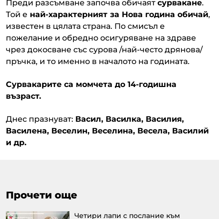
Преди разсъмване започва обичаят
сурвакане
.
Той е
най-характерният за Нова година обичай
,
известен в цялата страна. По смисъл е
пожелание и обредно осигуряване на здраве
чрез докосване със сурова /най-често дрянова/
пръчка, и то именно в началото на годината.
Сурвакарите са момчета до 14-годишна
възраст.
Днес празнуват:
Васил, Василка, Василия,
Василена, Веселин, Веселина, Весела, Василий
и др.
Прочети още
Четири лапи с послание към