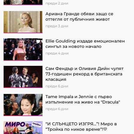
преди 2 дни
Ариана Гранде обяви защо се
оттегля от публичния живот
преди 3 дни
Ellie Goulding издаде емоционален
сингъл за новото начало
преди 4 дни
Сам Фендър и Оливия Дийн чупят
73-годишен рекорд в британската
класация
преди 6 дни
Tame Impala и Jennie с първо
изпълнение на живо на "Dracula"
преди 6 дни
“И СЛЪНЦЕТО ИЗГРЯ…”! Миро в
“Тройка по никое време“!💛