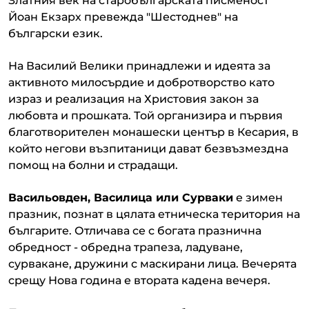
Златния век на старобългарската писменост
Йоан Екзарх превежда "Шестоднев" на
български език.
На Василий Велики принадлежи и идеята за
активното милосърдие и добротворство като
израз и реализация на Христовия закон за
любовта и прошката. Той организира и първия
благотворителен монашески център в Кесария, в
който негови възпитаници дават безвъзмездна
помощ на болни и страдащи.
Васильовден, Василица или Сурваки
е зимен
празник, познат в цялата етническа територия на
българите. Отличава се с богата празнична
обредност - обредна трапеза, ладуване,
сурвакане, дружини с маскирани лица. Вечерята
срещу Нова година е втората кадена вечеря.