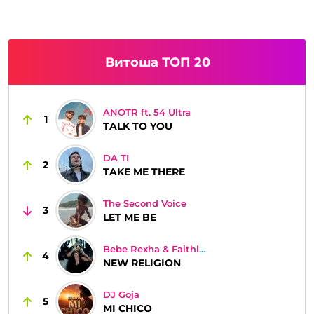
Витоша ТОП 20
ANOTR ft. 54 Ultra
1
TALK TO YOU
DA TI
2
TAKE ME THERE
The Second Voice
3
LET ME BE
Bebe Rexha & Faithless
4
NEW RELIGION
DJ Goja
5
MI CHICO