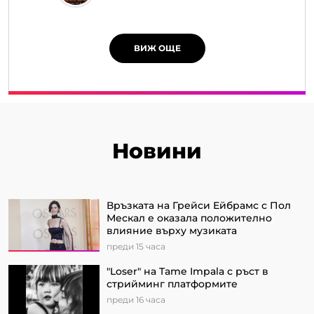
ВИЖ ОЩЕ
Новини
Връзката на Грейси Ейбрамс с Пол
Мескал е оказала положително
влияние върху музиката
преди 15 часа
"Loser" на Tame Impala с ръст в
стрийминг платформите
преди 16 часа