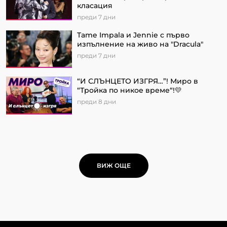
класация
преди 7 дни
Tame Impala и Jennie с първо
изпълнение на живо на "Dracula"
преди 7 дни
“И СЛЪНЦЕТО ИЗГРЯ…”! Миро в
“Тройка по никое време“!💛
преди 8 дни
ВИЖ ОЩЕ