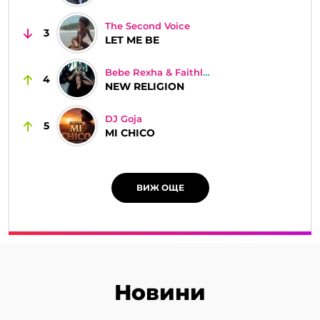
The Second Voice
3
LET ME BE
Bebe Rexha & Faithless
4
NEW RELIGION
DJ Goja
5
MI CHICO
ВИЖ ОЩЕ
Новини