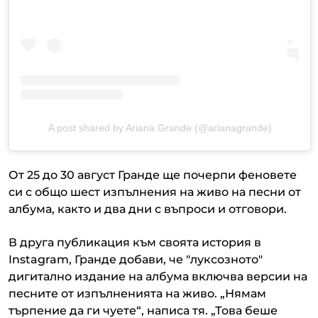
A post shared by Ariana Grande (@arianagrande)
От 25 до 30 август Гранде ще почерпи феновете
си с общо шест изпълнения на живо на песни от
албума, както и два дни с въпроси и отговори.
В друга публикация към своята история в
Instagram, Гранде добави, че "луксозното"
дигитално издание на албума включва версии на
песните от изпълненията на живо. „Нямам
търпение да ги чуете“, написа тя. „Това беше