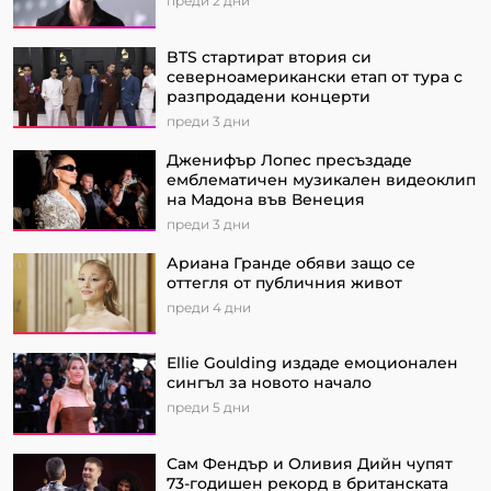
преди 2 дни
BTS стартират втория си
северноамерикански етап от турa с
разпродадени концерти
преди 3 дни
Дженифър Лопес пресъздаде
емблематичен музикален видеоклип
на Мадона във Венеция
преди 3 дни
Ариана Гранде обяви защо се
оттегля от публичния живот
преди 4 дни
Ellie Goulding издаде емоционален
сингъл за новото начало
преди 5 дни
Сам Фендър и Оливия Дийн чупят
73-годишен рекорд в британската