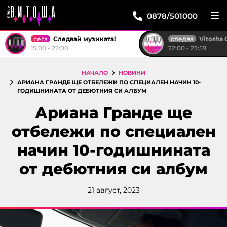
0878/501000
сега
следва
Следвай музиката!
Vitosha Club
15:00 - 22:00
22:00 - 23:59
НАЧАЛО
НОВИНИ
АРИАНА ГРАНДЕ ЩЕ ОТБЕЛЕЖИ ПО СПЕЦИАЛЕН НАЧИН 10-
ГОДИШНИНАТА ОТ ДЕБЮТНИЯ СИ АЛБУМ
Ариана Гранде ще
отбележи по специален
начин 10-годишнината
от дебютния си албум
21 август, 2023