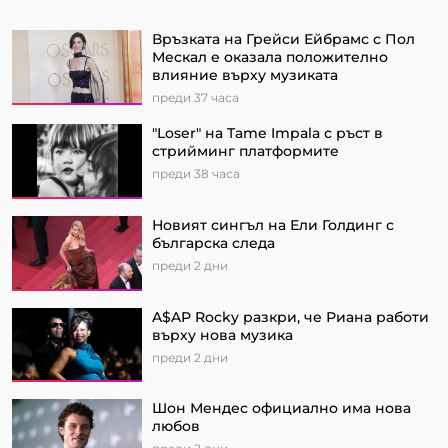
Връзката на Грейси Ейбрамс с Пол
Мескал е оказала положително
влияние върху музиката
преди 37 часа
"Loser" на Tame Impala с ръст в
стрийминг платформите
преди 38 часа
Новият сингъл на Ели Голдинг с
българска следа
преди 2 дни
A$AP Rocky разкри, че Риана работи
върху нова музика
преди 2 дни
Шон Мендес официално има нова
любов