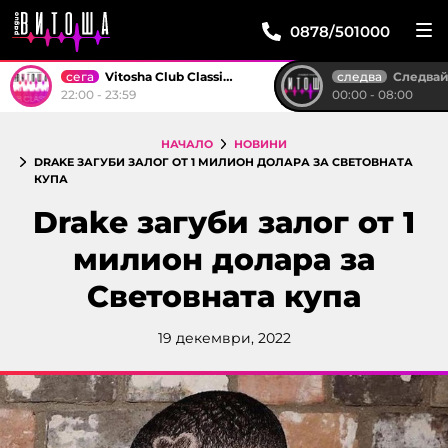
0878/501000
сега
следва
Vitosha Club Classics
Следвай м
22:00 - 23:59
00:00 - 08:00
НАЧАЛО
НОВИНИ
DRAKE ЗАГУБИ ЗАЛОГ ОТ 1 МИЛИОН ДОЛАРА ЗА СВЕТОВНАТА
КУПА
Drake загуби залог от 1
милион долара за
Световната купа
19 декември, 2022