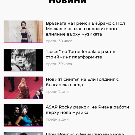
Връзката на Грейси Ейбрамс с Пол
Мескал е оказала положително
влияние върху музиката
преди 38 часа
"Loser" на Tame Impala с ръст в
стрийминг платформите
преди 39 часа
Новият сингъл на Ели Голдинг с
българска следа
преди 2 дни
A$AP Rocky разкри, че Риана работи
върху нова музика
преди 2 дни
Шон Мендес официално има нова