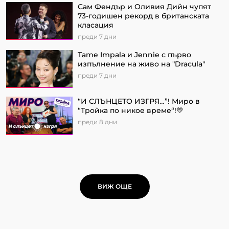
Сам Фендър и Оливия Дийн чупят
73-годишен рекорд в британската
класация
преди 7 дни
Tame Impala и Jennie с първо
изпълнение на живо на "Dracula"
преди 7 дни
“И СЛЪНЦЕТО ИЗГРЯ…”! Миро в
“Тройка по никое време“!💛
преди 8 дни
ВИЖ ОЩЕ