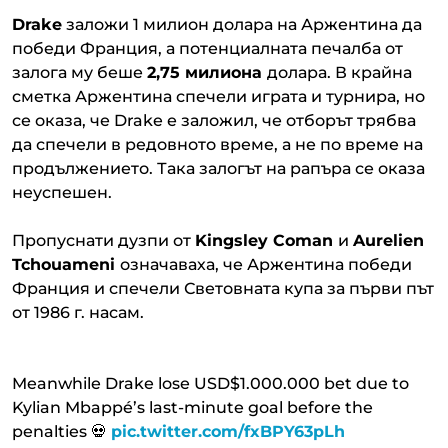
Drake
заложи 1 милион долара на Аржентина да
победи Франция, а потенциалната печалба от
залога му беше
2,75 милиона
долара. В крайна
сметка Аржентина спечели играта и турнира, но
се оказа, че Drake е заложил, че отборът трябва
да спечели в редовното време, а не по време на
продължението. Така залогът на рапъра се оказа
неуспешен.
Пропуснати дузпи от
Kingsley Coman
и
Aurelien
Tchouameni
означаваха, че Аржентина победи
Франция и спечели Световната купа за първи път
от 1986 г. насам.
Meanwhile Drake lose USD$1.000.000 bet due to
Kylian Mbappé’s last-minute goal before the
penalties 💀
pic.twitter.com/fxBPY63pLh