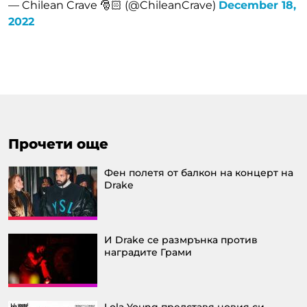
— Chilean Crave 🎅🏻 (@ChileanCrave)
December 18,
2022
Прочети още
Фен полетя от балкон на концерт на
Drake
И Drake се размрънка против
наградите Грами
Lola Young представя новия си