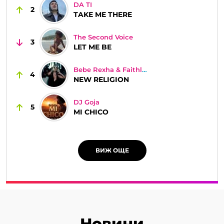
DA TI
2
TAKE ME THERE
The Second Voice
3
LET ME BE
Bebe Rexha & Faithless
4
NEW RELIGION
DJ Goja
5
MI CHICO
ВИЖ ОЩЕ
Новини