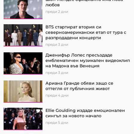
любов
преди 2 дни
BTS стартират втория си
северноамерикански етап от турa с
разпродадени концерти
преди 3 дни
Дженифър Лопес пресъздаде
емблематичен музикален видеоклип
на Мадона във Венеция
преди 3 дни
Ариана Гранде обяви защо се
оттегля от публичния живот
преди 4 дни
Ellie Goulding издаде емоционален
сингъл за новото начало
преди 5 дни