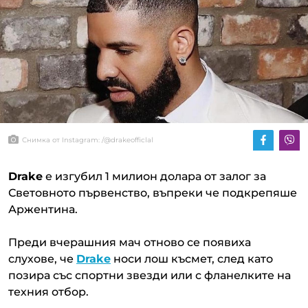
Снимка от Instagram: /@drakeofficlal
Drake
е изгубил 1 милион долара от залог за
Световното първенство, въпреки че подкрепяше
Аржентина.
Преди вчерашния мач отново се появиха
слухове, че
Drake
носи лош късмет, след като
позира със спортни звезди или с фланелките на
техния отбор.