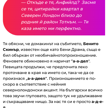
— Откъде е тя, Анфийлд? Засмя
се тя, цитирайки квартал в
Северен Лондон близо до
родния й район Тотнъм. — Тя
каза името ми перфектно.
Тя обясни, че домакинът на събитието,
Бенито
Скинър
, известен още като Бени Драма, също е
бил объркан от необичайнотопроизношение.
Феновете обикновено я наричат ​​“
а-а-дел
".
Певицата продължи, че предпочита леко
проточване в края на името си, така че да се
произнася „
а-а-деел
“. Произношението е по-
скоро в съответствие с нейния
севернолондонски акцент. На български всичко
това звучи глуповато, защото тук не удължаваме
и съкращаваме нищо. За нас тя си е просто
а-д-е-
л.