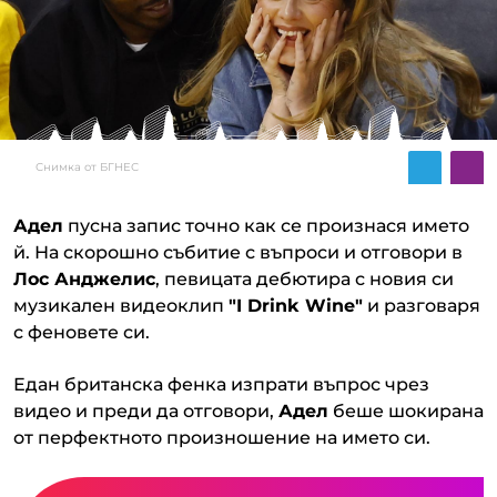
Снимка от БГНЕС
Адел
пусна запис точно как се произнася името
й. На скорошно събитие с въпроси и отговори в
Лос Анджелис
, певицата дебютира с новия си
музикален видеоклип
"I Drink Wine"
и разговаря
с феновете си.
Едан британска фенка изпрати въпрос чрез
видео и преди да отговори,
Адел
беше шокирана
от перфектното произношение на името си.