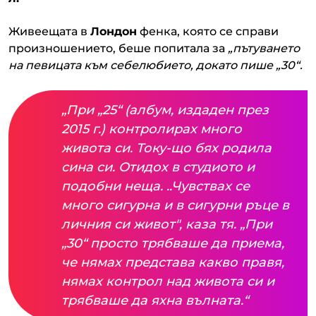
Живеещата в
Лондон
фенка, която се справи
произношението, беше попитала за
„пътуването
на певицата към себелюбието, докато пише „30“.
„При „25“ (албум, издаден през
2015 г.) контролирах много
живота си. Току-що бях родила
сина си. Отидох в студиото и
подобни неща. ..Чувствах се
много сигурна и в сигурни ръце в
личния си живот", каза тя. „При
„30“ просто трябваше да приема,
че нямах представа какво правя,
нямах контрол над живота си и
трябваше да яхна вълната.“