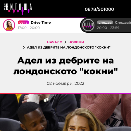
0878/501000
сега
следва
Drive Time
Следвай м
17:00 - 20:00
20:00 - 23:59
НАЧАЛО
НОВИНИ
АДЕЛ ИЗ ДЕБРИТЕ НА ЛОНДОНСКОТО "КОКНИ"
Адел из дебрите на
лондонското "кокни"
02 ноември, 2022