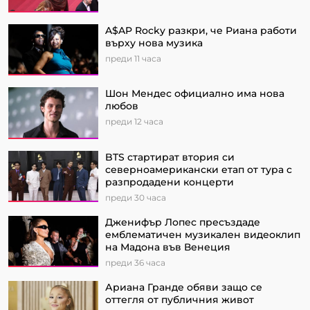
A$AP Rocky разкри, че Риана работи
върху нова музика
преди 11 часа
Шон Мендес официално има нова
любов
преди 12 часа
BTS стартират втория си
северноамерикански етап от турa с
разпродадени концерти
преди 30 часа
Дженифър Лопес пресъздаде
емблематичен музикален видеоклип
на Мадона във Венеция
преди 36 часа
Ариана Гранде обяви защо се
оттегля от публичния живот