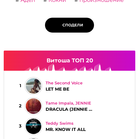
#
#
#
СПОДЕЛИ
Витоша ТОП 20
The Second Voice
1
LET ME BE
Tame Impala, JENNIE
2
DRACULA (JENNIE REMIX)
Teddy Swims
3
MR. KNOW IT ALL