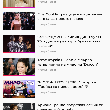
преди 2 дни
Ellie Goulding издаде емоционален
сингъл за новото начало
преди 3 дни
Сам Фендър и Оливия Дийн чупят
73-годишен рекорд в британската
класация
преди 5 дни
Tame Impala и Jennie с първо
изпълнение на живо на "Dracula"
преди 5 дни
“И СЛЪНЦЕТО ИЗГРЯ…”! Миро в
“Тройка по никое време“!💛
преди 6 дни
Ариана Гранде представя осмия си
студиен албум petal