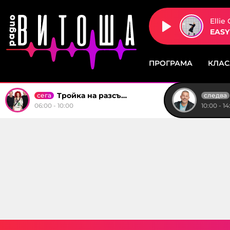
Ellie
EASY
ПРОГРАМА
КЛА
Тройка на разсъмване
сега
следва
06:00 - 10:00
10:00 - 14