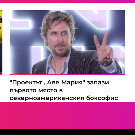
"Проектът „Аве Мария" запази
с
първото място в
северноамериканския боксофис