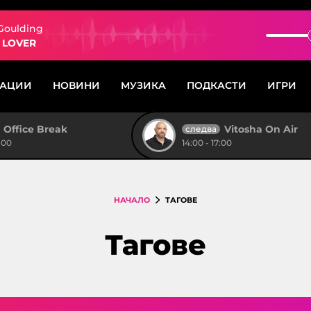
 Goulding
 LOVER
САЦИИ
НОВИНИ
МУЗИКА
ПОДКАСТИ
ИГРИ
Office Break
Vitosha On Air
следва
:00
14:00 - 17:00
НАЧАЛО
ТАГОВЕ
Тагове