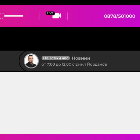
0878/501000
Новини
На всеки час
от 7:00 до 12:00 с Емил Йорданов