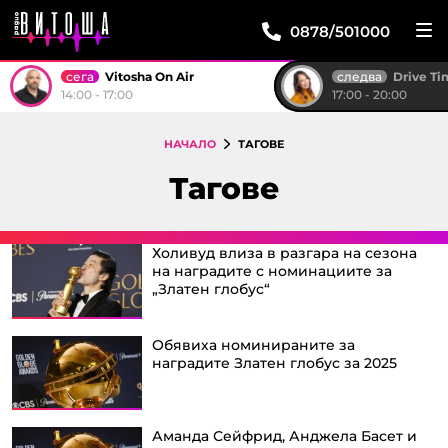
0878/501000
сега
следва
Vitosha On Air
Drive T
14:00 - 17:00
17:00 - 20:00
НАЧАЛО
ТАГОВЕ
Тагове
Холивуд влиза в разгара на сезона
на наградите с номинациите за
„Златен глобус“
Обявиха номинираните за
наградите Златен глобус за 2025
Аманда Сейфрид, Анджела Басет и