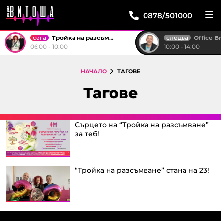
0878/501000
сега
следва
Тройка на разсъмване
Office B
06:00 - 10:00
10:00 - 14:00
НАЧАЛО
ТАГОВЕ
Тагове
Сърцето на “Тройка на разсъмване”
за теб!
“Тройка на разсъмване” стана на 23!