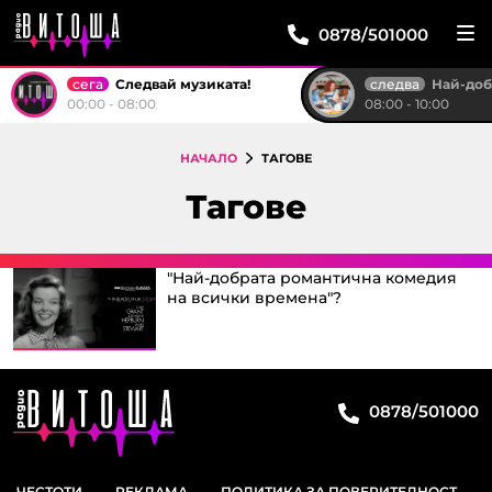
0878/501000
сега
следва
Следвай музиката!
Най-доброто от "Тройк
00:00 - 08:00
08:00 - 10:00
НАЧАЛО
ТАГОВЕ
Тагове
"Най-добрата романтична комедия
на всички времена"?
0878/501000
ЧЕСТОТИ
РЕКЛАМА
ПОЛИТИКА ЗА ПОВЕРИТЕЛНОСТ