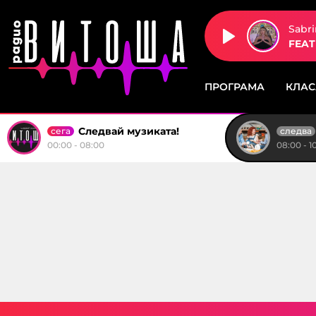
Sabr
FEAT
ПРОГРАМА
КЛА
Следвай музиката!
сега
следва
00:00 - 08:00
08:00 - 1