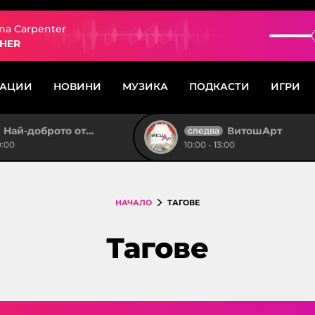
ina Carpenter
HER
САЦИИ
НОВИНИ
МУЗИКА
ПОДКАСТИ
ИГРИ
Най-доброто от "Тройка на разсъмване"
ВитошАрт
следва
0:00
10:00 - 13:00
НАЧАЛО
ТАГОВЕ
Тагове