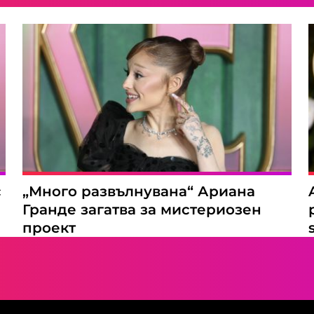
с
„Много развълнувана“ Ариана
Гранде загатва за мистериозен
проект