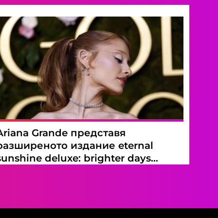
Ariana Grande представя
разширеното издание eternal
sunshine deluxe: brighter days
ahead