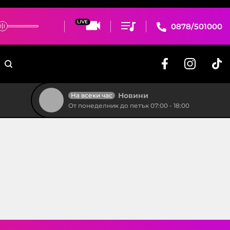
0878/501000
Новини
На всеки час
От понеделник до петък 07:00 - 18:00