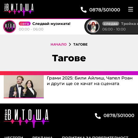
0878/501000
сега
следва
Следвай музиката!
Тройка на р
00:00 - 06:00
06:00 - 10:00
НАЧАЛО
ТАГОВЕ
Тагове
Грами 2025: Били Айлиш, Чапел Роан
и други ще се качат на сцената
0878/501000
ЧЕСТОТИ
РЕКЛАМА
ПОЛИТИКА ЗА ПОВЕРИТЕЛНОСТ