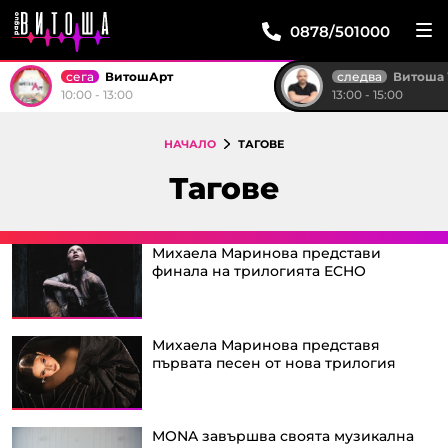
0878/501000
сега
следва
ВитошАрт
Витоша Weeken
10:00 - 13:00
13:00 - 15:00
НАЧАЛО
ТАГОВЕ
Тагове
Михаела Маринова представи
финала на трилогията ECHO
Михаела Маринова представя
първата песен от нова трилогия
MONA завършва своята музикална