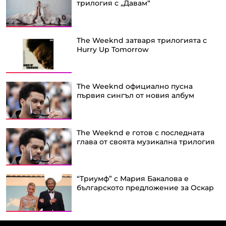
трилогия с „Давам“
The Weeknd затваря трилогията с
Hurry Up Tomorrow
The Weeknd официално пусна
първия сингъл от новия албум
The Weeknd е готов с последната
глава от своята музикална трилогия
“Tриумф” с Мария Бакалова е
българското предложение за Оскар