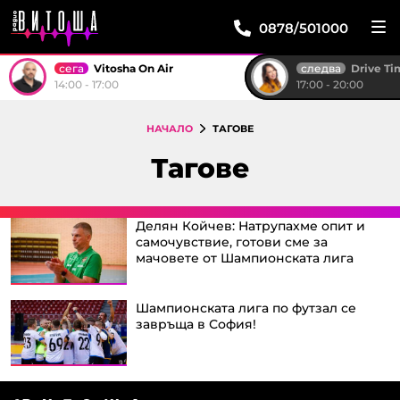
0878/501000
сега
следва
Vitosha On Air
Drive T
14:00 - 17:00
17:00 - 20:00
НАЧАЛО
ТАГОВЕ
Тагове
Делян Койчев: Натрупахме опит и
самочувствие, готови сме за
мачовете от Шампионската лига
Шампионската лига по футзал се
завръща в София!