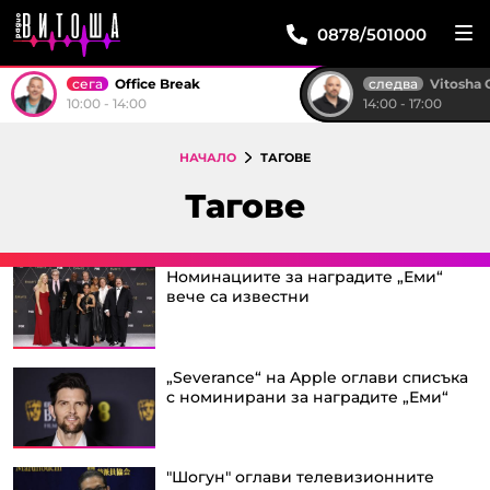
0878/501000
сега
следва
Office Break
Vitosha 
10:00 - 14:00
14:00 - 17:00
НАЧАЛО
ТАГОВЕ
Тагове
Номинациите за наградите „Еми“
вече са известни
„Severance“ на Apple оглави списъка
с номинирани за наградите „Еми“
"Шогун" оглави телевизионните