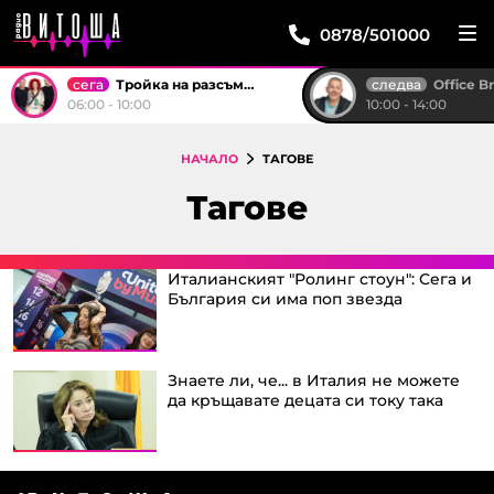
0878/501000
сега
следва
Тройка на разсъмване
Office B
06:00 - 10:00
10:00 - 14:00
НАЧАЛО
ТАГОВЕ
Тагове
Италианският "Ролинг стоун": Сега и
България си има поп звезда
Знаете ли, че... в Италия не можете
да кръщавате децата си току така