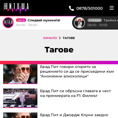
0878/501000
сега
следва
Следвай музиката!
Тройка на р
00:00 - 06:00
06:00 - 10:00
НАЧАЛО
ТАГОВЕ
Тагове
Брад Пит говори открито за
решението си да се присъедини към
"Анонимни алкохолици"
Брад Пит си обръсна главата в чест
на премиерата на F1: Филмът
Брад Пит и Джордж Клуни заедно