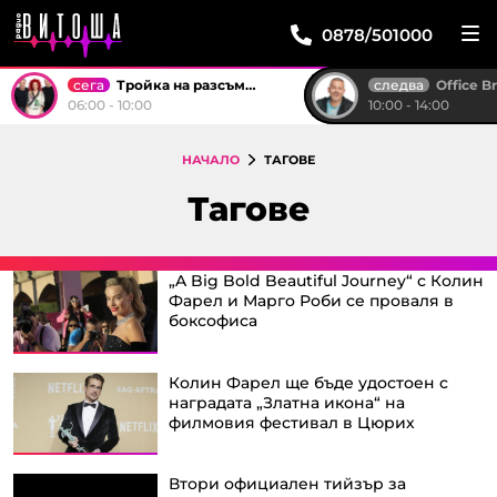
0878/501000
сега
следва
Тройка на разсъмване
Office B
06:00 - 10:00
10:00 - 14:00
НАЧАЛО
ТАГОВЕ
Тагове
„A Big Bold Beautiful Journey“ с Колин
Фарел и Марго Роби се проваля в
боксофиса
Колин Фарел ще бъде удостоен с
наградата „Златна икона“ на
филмовия фестивал в Цюрих
Втори официален тийзър за