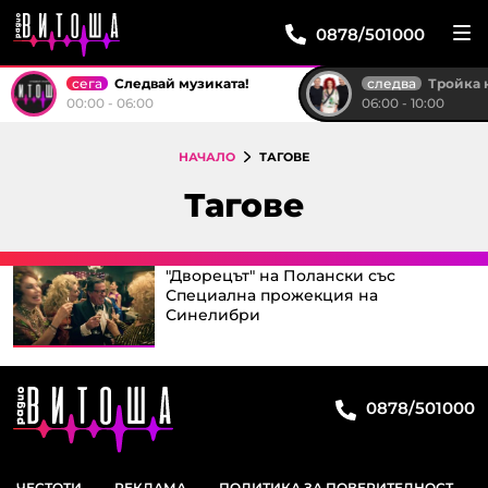
0878/501000
сега
следва
Следвай музиката!
Тройка на р
00:00 - 06:00
06:00 - 10:00
НАЧАЛО
ТАГОВЕ
Тагове
"Дворецът" на Полански със
Специална прожекция на
Синелибри
0878/501000
ЧЕСТОТИ
РЕКЛАМА
ПОЛИТИКА ЗА ПОВЕРИТЕЛНОСТ