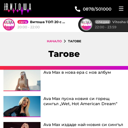
0878/501000
сега
следва
Витоша ТОП 20 с Боби
Vitosha Club
20:00 - 22:00
22:00 - 23:59
НАЧАЛО
ТАГОВЕ
Тагове
Ava Max в нова ера с нов албум
Ava Max пусна новия си горещ
сингъл „Wet, Hot American Dream“
Ava Max издаде най-новия си сингъл