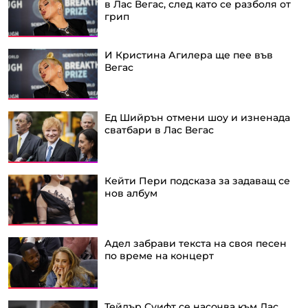
в Лас Вегас, след като се разболя от
грип
И Кристина Агилера ще пее във
Вегас
Ед Шийрън отмени шоу и изненада
сватбари в Лас Вегас
Кейти Пери подсказа за задаващ се
нов албум
Адел забрави текста на своя песен
по време на концерт
Тейлър Суифт се насочва към Лас