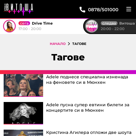
0878/501000
сега
следва
Drive Time
Витоша ТОП 
17:00 - 20:00
20:00 - 22:00
НАЧАЛО
ТАГОВЕ
Тагове
Adele поднесе специална изненада
на феновете си в Мюнхен
Adele пусна супер евтини билети за
концертите си в Мюнхен
Кристина Агилера отложи две шоута