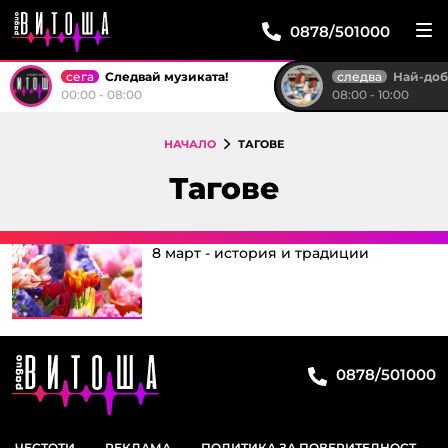
0878/501000
сега
следва
Следвай музиката!
Най-доброто от "Тройк
00:00 - 08:00
08:00 - 10:00
НАЧАЛО
ТАГОВЕ
Тагове
8 март - история и традиции
0878/501000
ЧЕСТОТИ
РЕКЛАМА
ПОЛИТИКА ЗА ПОВЕРИТЕЛНОСТ