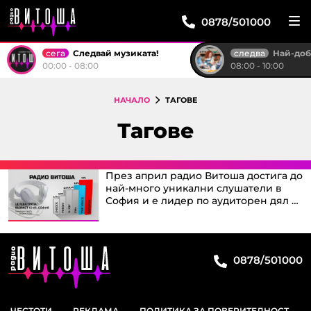
0878/501000
сега
следва
Следвай музиката!
Най-доброто от "Тройк
00:00 - 08:00
08:00 - 10:00
НАЧАЛО
ТАГОВЕ
Тагове
През април радио Витоша достига до
най-много уникални слушатели в
София и е лидер по аудиторен дял в
столицата
0878/501000
ЧЕСТОТИ
РЕКЛАМА
ПОЛИТИКА ЗА ПОВЕРИТЕЛНОСТ