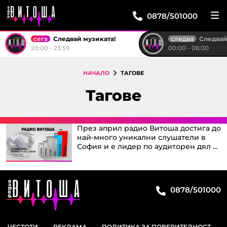
0878/501000
сега
следва
Следвай музиката!
Следвай м
20:00 - 23:59
00:00 - 06:00
НАЧАЛО
ТАГОВЕ
Тагове
През април радио Витоша достига до
най-много уникални слушатели в
София и е лидер по аудиторен дял в
столицата
0878/501000
ЧЕСТОТИ
РЕКЛАМА
ПОЛИТИКА ЗА ПОВЕРИТЕЛНОСТ