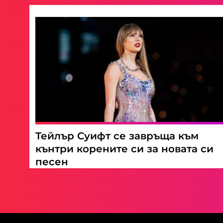
Тейлър Суифт се завръща към
кънтри корените си за новата си
песен