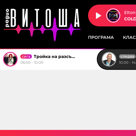
Elton
COLD
ПРОГРАМА
КЛА
Тройка на разсъмване
сега
следва
06:00 - 10:00
10:00 - 14