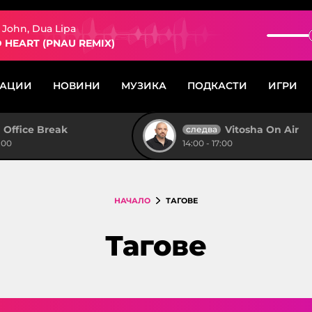
 John, Dua Lipa
 HEART (PNAU REMIX)
САЦИИ
НОВИНИ
МУЗИКА
ПОДКАСТИ
ИГРИ
Office Break
Vitosha On Air
следва
:00
14:00 - 17:00
НАЧАЛО
ТАГОВЕ
Тагове