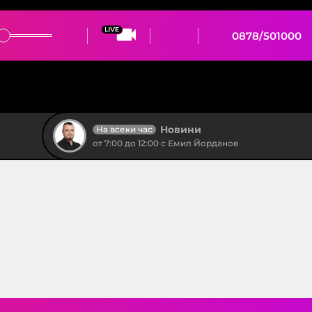
0878/501000
Новини
На всеки час
от 7:00 до 12:00 с Емил Йорданов