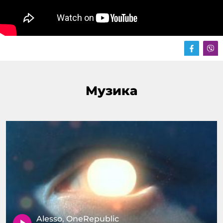
Музика
Alesso, OneRepublic