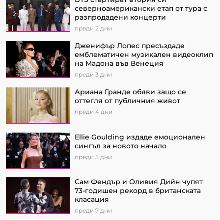
северноамерикански етап от турa с
разпродадени концерти
преди 2 дни
Дженифър Лопес пресъздаде
емблематичен музикален видеоклип
на Мадона във Венеция
преди 3 дни
Ариана Гранде обяви защо се
оттегля от публичния живот
преди 4 дни
Ellie Goulding издаде емоционален
сингъл за новото начало
преди 5 дни
Сам Фендър и Оливия Дийн чупят
73-годишен рекорд в британската
класация
преди 7 дни