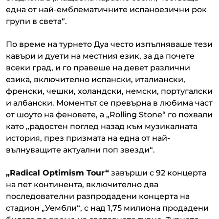
една от най-емблематичните испаноезични рок
групи в света“.
По време на турнето Дуа често изпълняваше тези
кавъри и дуети на местния език, за да почете
всеки град, и го правеше на девет различни
езика, включително испански, италиански,
френски, чешки, холандски, немски, португалски
и албански. Моментът се превърна в любима част
от шоуто на феновете, а „Rolling Stone“ го похвали
като „радостен поглед назад към музикалната
история, през призмата на една от най-
вълнуващите актуални поп звезди“.
„Radical Optimism Tour“
завърши с 92 концерта
на пет континента, включително два
последователни разпродадени концерта на
стадион „Уембли“, с над 1,75 милиона продадени