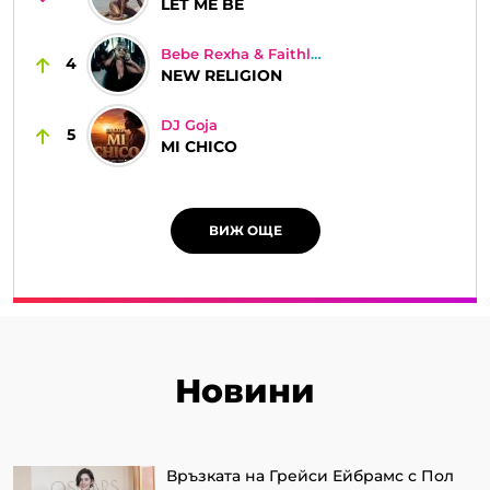
LET ME BE
Bebe Rexha & Faithless
4
NEW RELIGION
DJ Goja
5
MI CHICO
ВИЖ ОЩЕ
Новини
Връзката на Грейси Ейбрамс с Пол