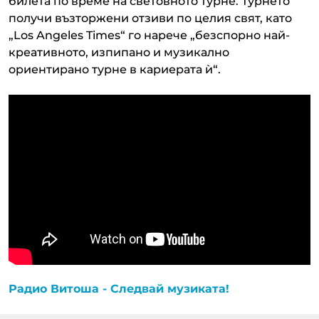
билета по време на световното турне. Турнето
получи възторжени отзиви по целия свят, като
„Los Angeles Times“ го нарече „безспорно най-
креативното, изпипано и музикално
ориентирано турне в кариерата ѝ“.
Радио Витоша - Следвай музиката!