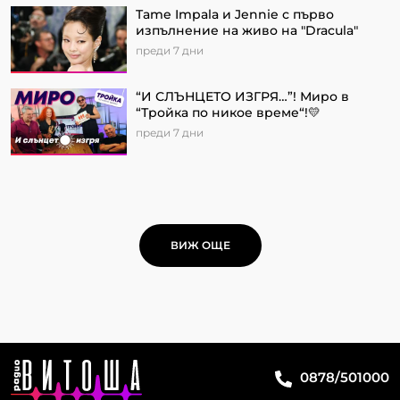
Tame Impala и Jennie с първо
изпълнение на живо на "Dracula"
преди 7 дни
“И СЛЪНЦЕТО ИЗГРЯ…”! Миро в
“Тройка по никое време“!💛
преди 7 дни
ВИЖ ОЩЕ
0878/501000