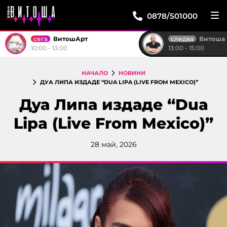
0878/501000
сега
следва
ВитошАрт
Витоша Weeken
10:00 - 13:00
13:00 - 15:00
НАЧАЛО
НОВИНИ
ДУА ЛИПА ИЗДАДЕ “DUA LIPA (LIVE FROM MEXICO)”
Дуа Липа издаде “Dua
Lipa (Live From Mexico)”
28 май, 2026