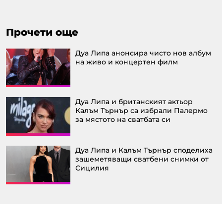
Прочети още
Дуа Липа анонсира чисто нов албум
на живо и концертен филм
Дуа Липа и британският актьор
Калъм Търнър са избрали Палермо
за мястото на сватбата си
Дуа Липа и Калъм Търнър споделиха
зашеметяващи сватбени снимки от
Сицилия