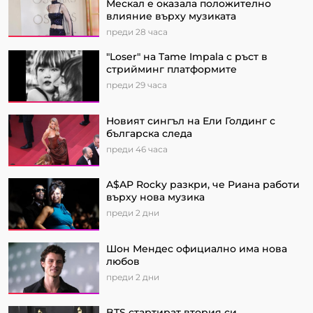
Мескал е оказала положително
влияние върху музиката
преди 28 часа
"Loser" на Tame Impala с ръст в
стрийминг платформите
преди 29 часа
Новият сингъл на Ели Голдинг с
българска следа
преди 46 часа
A$AP Rocky разкри, че Риана работи
върху нова музика
преди 2 дни
Шон Мендес официално има нова
любов
преди 2 дни
BTS стартират втория си