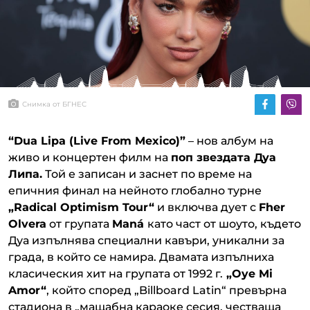
Снимка от БГНЕС
“Dua Lipa (Live From Mexico)”
– нов албум на
живо и концертен филм на
поп звездата Дуа
Липа.
Той е записан и заснет по време на
епичния финал на нейното глобално турне
„Radical Optimism Tour“
и включва дует с
Fher
Olvera
от групата
Maná
като част от шоуто, където
Дуа изпълнява специални кавъри, уникални за
града, в който се намира. Двамата изпълниха
класическия хит на групата от 1992 г.
„Oye Mi
Amor“
, който според „Billboard Latin“ превърна
стадиона в „мащабна караоке сесия, честваща