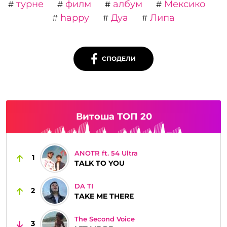
турне
филм
албум
Мексико
#
#
#
#
happy
Дуа
Липа
#
#
#
СПОДЕЛИ
Витоша ТОП 20
ANOTR ft. 54 Ultra
1
TALK TO YOU
DA TI
2
TAKE ME THERE
The Second Voice
3