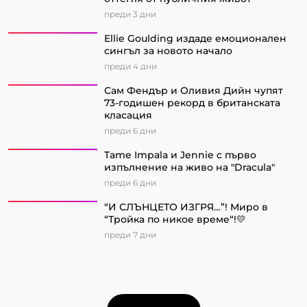
преди 3 дни
Ellie Goulding издаде емоционален
сингъл за новото начало
преди 4 дни
Сам Фендър и Оливия Дийн чупят
73-годишен рекорд в британската
класация
преди 6 дни
Tame Impala и Jennie с първо
изпълнение на живо на "Dracula"
преди 6 дни
“И СЛЪНЦЕТО ИЗГРЯ…”! Миро в
“Тройка по никое време“!💛
преди 7 дни