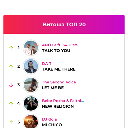
Витоша ТОП 20
ANOTR ft. 54 Ultra
1
TALK TO YOU
DA TI
2
TAKE ME THERE
The Second Voice
3
LET ME BE
Bebe Rexha & Faithless
4
NEW RELIGION
DJ Goja
5
MI CHICO