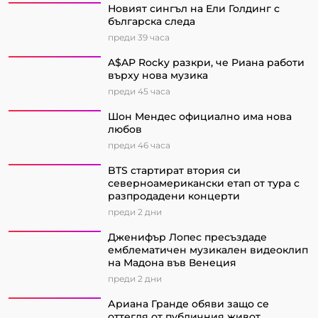
Новият сингъл на Ели Голдинг с
българска следа
преди 39 часа
A$AP Rocky разкри, че Риана работи
върху нова музика
преди 45 часа
Шон Мендес официално има нова
любов
преди 46 часа
BTS стартират втория си
северноамерикански етап от турa с
разпродадени концерти
преди 2 дни
Дженифър Лопес пресъздаде
емблематичен музикален видеоклип
на Мадона във Венеция
преди 2 дни
Ариана Гранде обяви защо се
оттегля от публичния живот