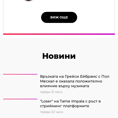
ВИЖ ОЩЕ
Новини
Връзката на Грейси Ейбрамс с Пол
Мескал е оказала положително
влияние върху музиката
преди 21 часа
"Loser" на Tame Impala с ръст в
стрийминг платформите
преди 22 часа