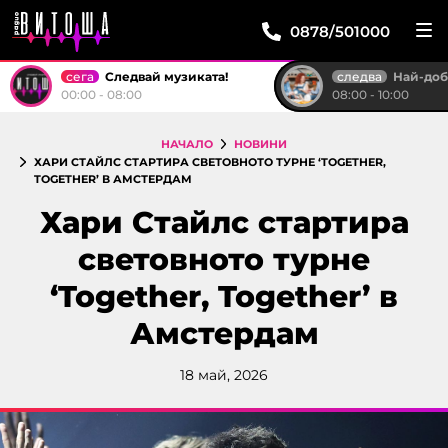
0878/501000
сега
следва
Следвай музиката!
Най-доброто от "Тройк
00:00 - 08:00
08:00 - 10:00
НАЧАЛО
НОВИНИ
ХАРИ СТАЙЛС СТАРТИРА СВЕТОВНОТО ТУРНЕ ‘TOGETHER,
TOGETHER’ В АМСТЕРДАМ
Хари Стайлс стартира
световното турне
‘Together, Together’ в
Амстердам
18 май, 2026