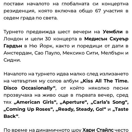
постави началото на глобалната си концертна
резиденция, която включва общо 67 участия в
седем града по света.
Турнето предвижда шест вечери на
Уембли
в
Лондон и цели 30 концерта в
Медисън Скуеър
Гардън
в Ню Йорк, както и поредици от дати в
Амстердам, Сао Пауло, Мексико Сити, Мелбърн и
Сидни.
Началото на турнето идва малко след излизането
на четвъртия му солов албум
„Kiss All The Time.
Disco Occasionally“
, от който няколко песни
прозвучаха на живо още в първата вечер, сред
тях
„American Girls“, „Aperture“, „Carla’s Song“,
„Coming Up Roses“, „Ready, Steady, Go!“
и
„Taste
Back“
.
По време на динамичното шоу
Хари Стайлс
често