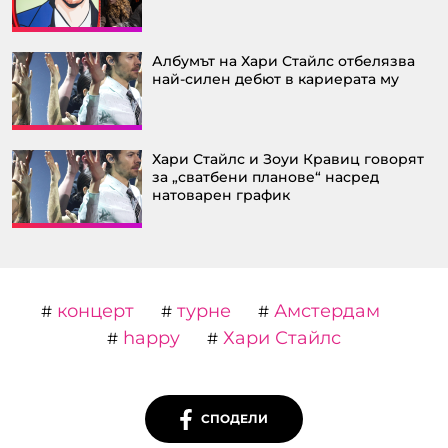
Албумът на Хари Стайлс отбелязва
най-силен дебют в кариерата му
Хари Стайлс и Зоуи Кравиц говорят
за „сватбени планове“ насред
натоварен график
концерт
турне
Амстердам
#
#
#
happy
Хари Стайлс
#
#
СПОДЕЛИ