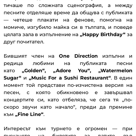
тичаше по сложната сценография, а между
песните отделяше време да общува с публиката
— четеше плакати на фенове, помогна на
момиче, изгубило майка си в тълпата, и поведе
цялата зала в изпълнение на
„Happy Birthday“
за
друг почитател.
Бившият член на
One Direction
изпълни и
редица любими на публиката песни
като
„Golden“, „Adore You“, „Watermelon
Sugar“
и
„Music For a Sushi Restaurant“
. В един
момент той представи по-изчистена версия на
песен, с която обикновено е завършвал
концертите си, като отбеляза, че сега тя „по-
скоро звучи като начало“, преди да премине
към
„Fine Line“
.
Интересът към турнето е огромен — при
пускането на билетите за датите във