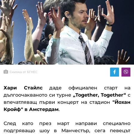
Снимка от БГНЕС
Хари Стайлс
даде официален старт на
дългоочакваното си турне
„Together, Together“
с
впечатляващ първи концерт на стадион
"Йохан
Кройф" в Амстердам
.
След като през март направи специално
подгряващо шоу в Манчестър, сега певецът