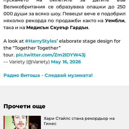
Великобритания се образуваха опашки до 250
000 души за всяко шоу. Певецът вече е подобрил
няколко рекорда по продажби както на
Уембли
,
така и на
Медисън Скуеър Гардън
.
A look at
#HarryStyles
’ elaborate stage design for
the “Together Together”
tour.
pic.twitter.com/Zm2IDYW43j
— Variety (@Variety)
May 16, 2026
Радио Витоша - Следвай музиката!
Прочети още
Хари Стайлс стана рекордьор на
Гинес