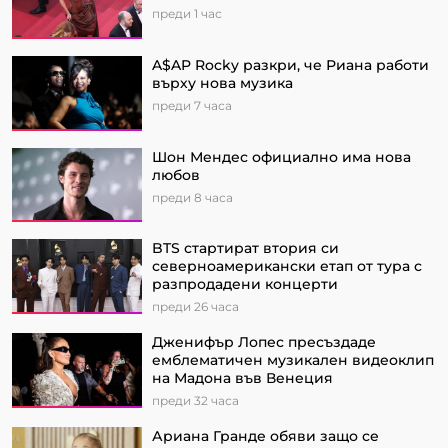
преди 1 час
A$AP Rocky разкри, че Риана работи
върху нова музика
преди 7 часа
Шон Мендес официално има нова
любов
преди 8 часа
BTS стартират втория си
северноамерикански етап от турa с
разпродадени концерти
преди 26 часа
Дженифър Лопес пресъздаде
емблематичен музикален видеоклип
на Мадона във Венеция
преди 32 часа
Ариана Гранде обяви защо се