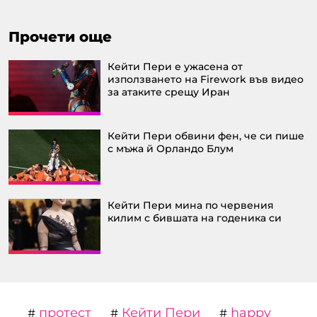
Прочети още
Кейти Пери е ужасена от
използването на Firework във видео
за атаките срещу Иран
Кейти Пери обвини фен, че си пише
с мъжа й Орландо Блум
Кейти Пери мина по червения
килим с бившата на годеника си
протест
Кейти Пери
happy
#
#
#