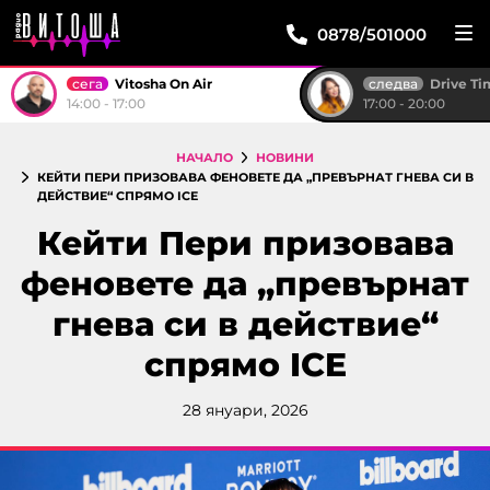
0878/501000
сега
следва
Vitosha On Air
Drive T
14:00 - 17:00
17:00 - 20:00
НАЧАЛО
НОВИНИ
КЕЙТИ ПЕРИ ПРИЗОВАВА ФЕНОВЕТЕ ДА „ПРЕВЪРНАТ ГНЕВА СИ В
ДЕЙСТВИE“ СПРЯМО ICE
Кейти Пери призовава
феновете да „превърнат
гнева си в действиe“
спрямо ICE
28 януари, 2026