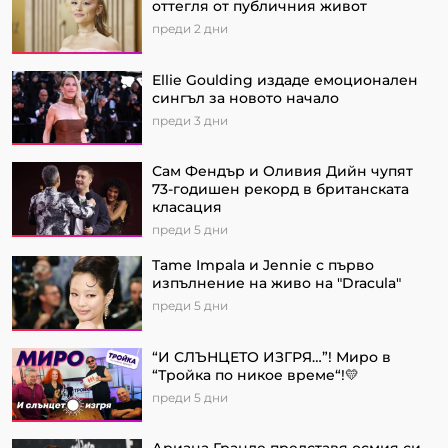
оттегля от публичния живот
преди 2 дни
Ellie Goulding издаде емоционален
сингъл за новото начало
преди 3 дни
Сам Фендър и Оливия Дийн чупят
73-годишен рекорд в британската
класация
преди 5 дни
Tame Impala и Jennie с първо
изпълнение на живо на "Dracula"
преди 5 дни
“И СЛЪНЦЕТО ИЗГРЯ…”! Миро в
“Тройка по никое време“!💛
преди 5 дни