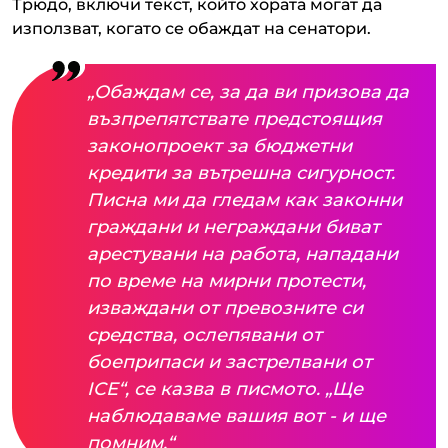
Трюдо, включи текст, който хората могат да
използват, когато се обаждат на сенатори.
„Обаждам се, за да ви призова да
възпрепятствате предстоящия
законопроект за бюджетни
кредити за вътрешна сигурност.
Писна ми да гледам как законни
граждани и неграждани биват
арестувани на работа, нападани
по време на мирни протести,
изваждани от превозните си
средства, ослепявани от
боеприпаси и застрелвани от
ICE“, се казва в писмото. „Ще
наблюдаваме вашия вот - и ще
помним.“