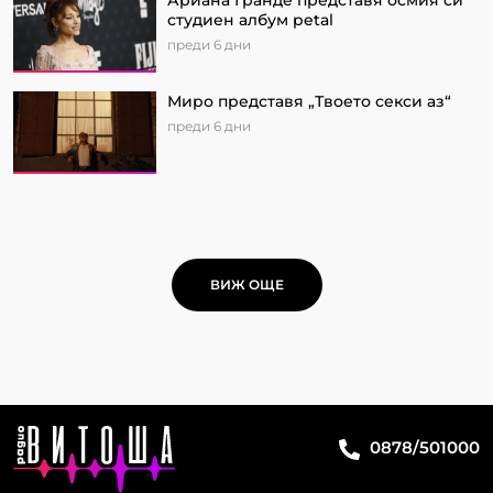
Ариана Гранде представя осмия си
студиен албум petal
преди 6 дни
Миро представя „Твоето секси аз“
преди 6 дни
ВИЖ ОЩЕ
0878/501000