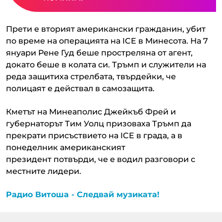
Прети е вторият американски гражданин, убит
по време на операцията на ICE в Минесота. На 7
януари Рене Гуд беше простреляна от агент,
докато беше в колата си. Тръмп и служители на
реда защитиха стрелбата, твърдейки, че
полицаят е действал в самозащита.
Кметът на Минеаполис Джейкъб Фрей и
губернаторът Тим ​​Уолц призоваха Тръмп да
прекрати присъствието на ICE в града, а в
понеделник американският
президент потвърди, че е водил разговори с
местните лидери.
Радио Витоша - Следвай музиката!