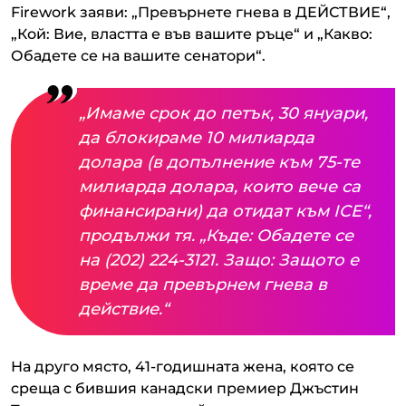
Firework заяви: „Превърнете гнева в ДЕЙСТВИЕ“,
„Кой: Вие, властта е във вашите ръце“ и „Какво:
Обадете се на вашите сенатори“.
„Имаме срок до петък, 30 януари,
да блокираме 10 милиарда
долара (в допълнение към 75-те
милиарда долара, които вече са
финансирани) да отидат към ICE“,
продължи тя. „Къде: Обадете се
на (202) 224-3121. Защо: Защото е
време да превърнем гнева в
действие.“
На друго място, 41-годишната жена, която се
среща с бившия канадски премиер Джъстин