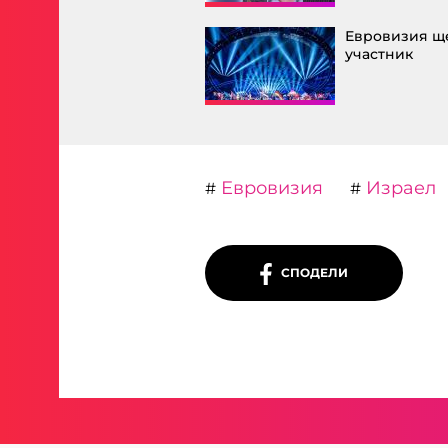
Евровизия ще
участник
Евровизия
Израел
#
#
СПОДЕЛИ