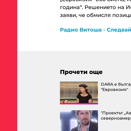
година“. Решението на И
заяви, че обмисля позици
Радио Витоша - Следвай
Прочети още
DARA е бълга
"Евровизия"
"Проектът „А
северноамер