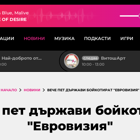
 Blue, Malive
 OF DESIRE
САЦИИ
НОВИНИ
МУЗИКА
ПОДКАСТИ
ИГРИ
Най-доброто от "Тройка на разсъмване"
ВитошАрт
следва
0:00
10:00 - 13:00
НАЧАЛО
НОВИНИ
ВЕЧЕ ПЕТ ДЪРЖАВИ БОЙКОТИРАТ "ЕВРОВИЗИЯ"
 пет държави бойко
"Евровизия"