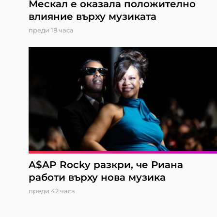
Мескал е оказала положително
влияние върху музиката
преди 18 часа
A$AP Rocky разкри, че Риана
работи върху нова музика
преди 42 часа