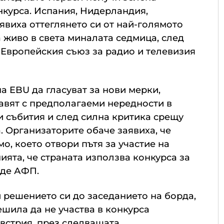
онкурса. Испания, Нидерландия,
виха оттеглянето си от най-голямото
 живо в света миналата седмица, след
 Европейския съюз за радио и телевизия
а EBU да гласуват за нови мерки,
равят с предполагаеми нередности в
 събития и след силна критика срещу
. Организаторите обаче заявиха, че
о, което отвори пътя за участие на
ията, че страната използва конкурса за
аде АФП.
 решението си до заседанието на борда,
решила да не участва в конкурса
Австрия, през следващата