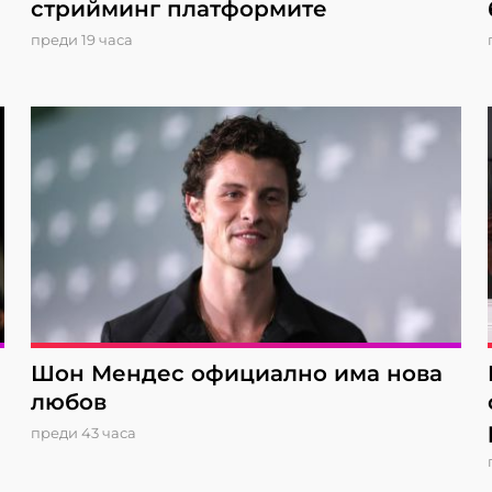
стрийминг платформите
преди 19 часа
Шон Мендес официално има нова
любов
преди 43 часа