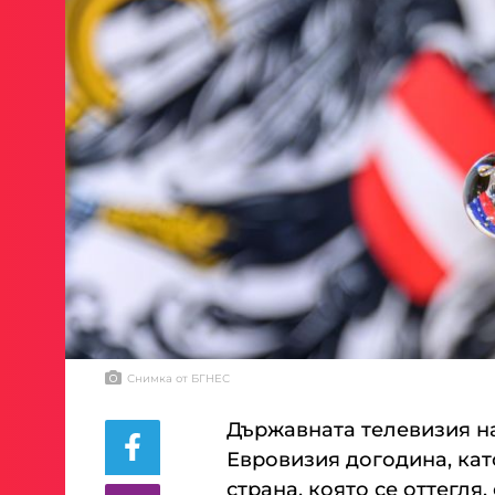
Снимка от БГНЕС
Държавната телевизия н
Евровизия догодина, кат
страна, която се оттегля