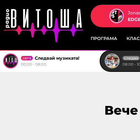
Jonas
EDGE
ПРОГРАМА
КЛА
Следвай музиката!
сега
следва
00:00 - 08:00
08:00 - 1
Вече