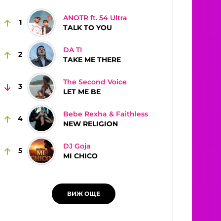
ANOTR ft. 54 Ultra
1
TALK TO YOU
DA TI
2
TAKE ME THERE
The Second Voice
3
LET ME BE
Bebe Rexha & Faithless
4
NEW RELIGION
DJ Goja
5
MI CHICO
ВИЖ ОЩЕ