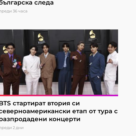
българска следа
преди 36 часа
BTS стартират втория си
северноамерикански етап от турa с
разпродадени концерти
преди 2 дни