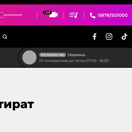
0878/501000
Новини
На всеки час
От понеделник до петък 07:00 - 18:00
тират