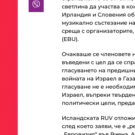
светлина да участва в к
Ирландия и Словения обя
музикално състезание на
среща с организаторите,
(EBU).
Очакваше се членовете н
въведени с цел да се сп
гласуването на предишни
войната на Израел в Газа
гласуване не е необходим
Израел, въпреки твърден
политически цели, пред
Исландската RUV отложи
след което заяви, че е „
„Евровизия“ във Виена, 