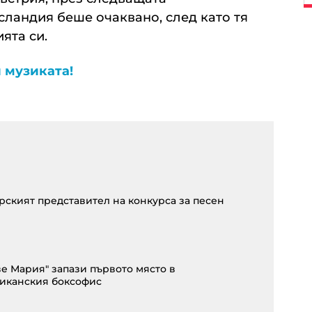
сландия беше очаквано, след като тя
ята си.
 музиката!
рският представител на конкурса за песен
ве Мария" запази първото място в
иканския боксофис