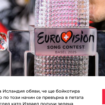
а Исландия обяви, че ще бойкотира
о по този начин се превърна в петата
, след като Израел получи зелена