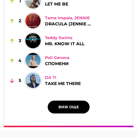
1
LET ME BE
Tame Impala, JENNIE
2
DRACULA (JENNIE REMIX)
Teddy Swims
3
MR. KNOW IT ALL
Poli Genova
4
СПОМЕНИ
DA TI
5
TAKE ME THERE
ВИЖ ОЩЕ