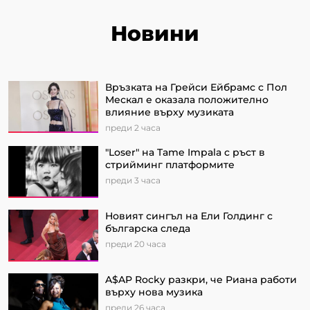
Новини
Връзката на Грейси Ейбрамс с Пол
Мескал е оказала положително
влияние върху музиката
преди 2 часа
"Loser" на Tame Impala с ръст в
стрийминг платформите
преди 3 часа
Новият сингъл на Ели Голдинг с
българска следа
преди 20 часа
A$AP Rocky разкри, че Риана работи
върху нова музика
преди 26 часа