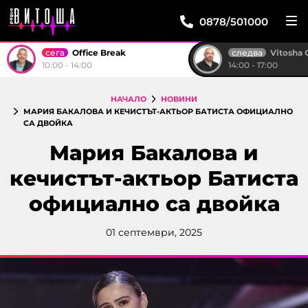
0878/501000
сега
следва
Office Break
Vitosha 
10:00 - 14:00
14:00 - 17:00
НАЧАЛО
НОВИНИ
МАРИЯ БАКАЛОВА И КЕЧИСТЪТ-АКТЬОР БАТИСТА ОФИЦИАЛНО
СА ДВОЙКА
Мария Бакалова и
кечистът-актьор Батиста
официално са двойка
01 септември, 2025