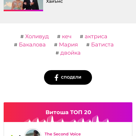
Хайъмс
Холивуд
кеч
актриса
#
#
#
Бакалова
Мария
Батиста
#
#
#
двойка
#
СПОДЕЛИ
Витоша ТОП 20
The Second Voice