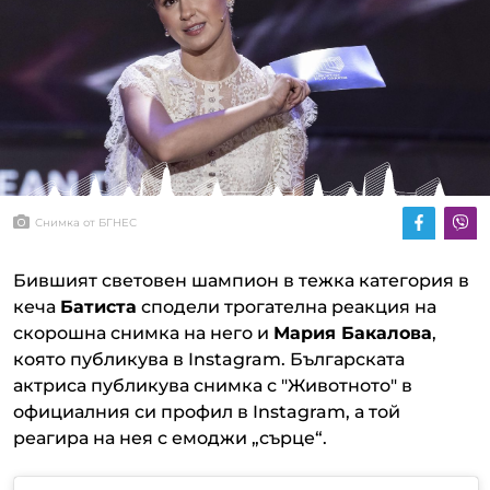
Снимка от БГНЕС
Бившият световен шампион в тежка категория в
кеча
Батиста
сподели трогателна реакция на
скорошна снимка на него и
Мария Бакалова
,
която публикува в Instagram. Българската
актриса публикува снимка с "Животното" в
официалния си профил в Instagram, а той
реагира на нея с емоджи „сърце“.