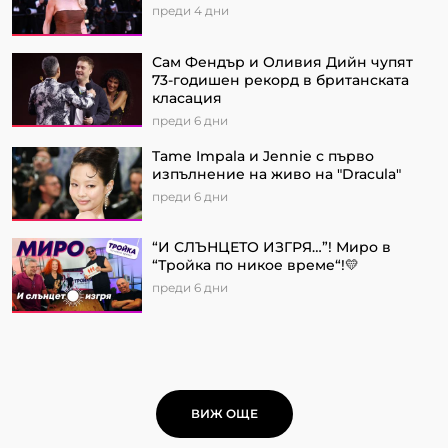
преди 4 дни
Сам Фендър и Оливия Дийн чупят
73-годишен рекорд в британската
класация
преди 6 дни
Tame Impala и Jennie с първо
изпълнение на живо на "Dracula"
преди 6 дни
“И СЛЪНЦЕТО ИЗГРЯ…”! Миро в
“Тройка по никое време“!💛
преди 6 дни
ВИЖ ОЩЕ