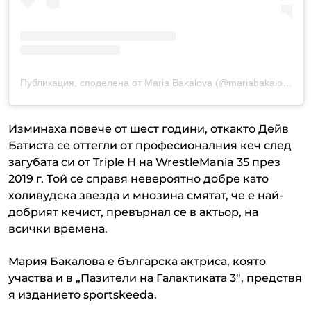
Публикация, споделена от Maria Bakalova (@mariabakalovaofficial)
Изминаха повече от шест години, откакто Дейв
Батиста се оттегли от професионалния кеч след
загубата си от Triple H на WrestleMania 35 през
2019 г. Той се справя невероятно добре като
холивудска звезда и мнозина смятат, че е най-
добрият кечист, превърнал се в актьор, на
всички времена.
Мария Бакалова е българска актриса, която
участва и в „Пазители на Галактиката 3“, предствя
я изданието sportskeeda.