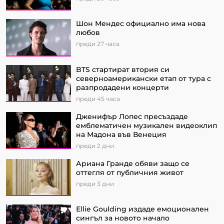
Шон Мендес официално има нова
любов
преди 27 часа
BTS стартират втория си
северноамерикански етап от турa с
разпродадени концерти
преди 45 часа
Дженифър Лопес пресъздаде
емблематичен музикален видеоклип
на Мадона във Венеция
преди 2 дни
Ариана Гранде обяви защо се
оттегля от публичния живот
преди 3 дни
Ellie Goulding издаде емоционален
сингъл за новото начало