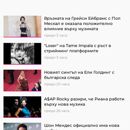
Връзката на Грейси Ейбрамс с Пол
Мескал е оказала положително
влияние върху музиката
преди 3 часа
"Loser" на Tame Impala с ръст в
стрийминг платформите
преди 3 часа
Новият сингъл на Ели Голдинг с
българска следа
преди 20 часа
A$AP Rocky разкри, че Риана работи
върху нова музика
преди 26 часа
Шон Мендес официално има нова