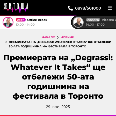
0878/501000
сега
следва
Office Break
Vitosha 
10:00 - 14:00
14:00 - 17:00
НАЧАЛО
НОВИНИ
ПРЕМИЕРАТА НА „DEGRASSI: WHATEVER IT TAKES“ ЩЕ ОТБЕЛЕЖИ
50-АТА ГОДИШНИНА НА ФЕСТИВАЛА В ТОРОНТО
Премиерата на „Degrassi:
Whatever It Takes“ ще
отбележи 50-ата
годишнина на
фестивала в Торонто
29 юли, 2025