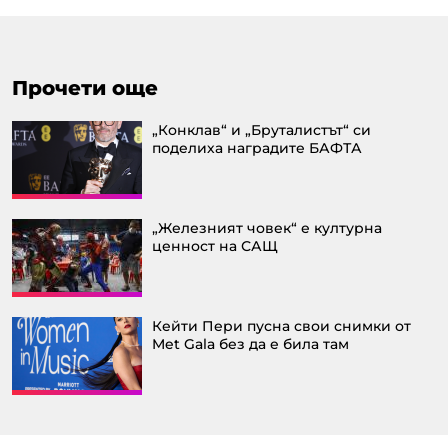
Прочети още
„Конклав“ и „Бруталистът“ си
поделиха наградите БАФТА
„Железният човек“ е културна
ценност на САЩ
Кейти Пери пусна свои снимки от
Met Gala без да е била там