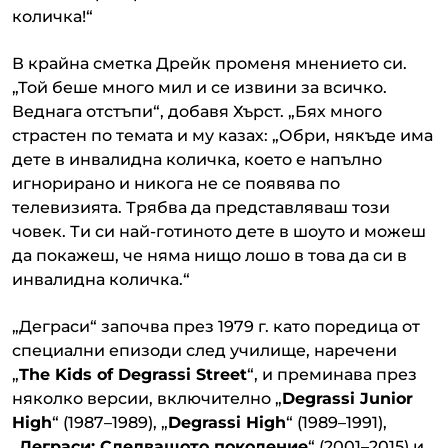
количка!“
В крайна сметка Дрейк променя мнението си.
„Той беше много мил и се извини за всичко.
Веднага отстъпи“, добавя Хърст. „Бях много
страстен по темата и му казах: „Обри, някъде има
дете в инвалидна количка, което е напълно
игнорирано и никога не се появява по
телевизията. Трябва да представляваш този
човек. Ти си най-готиното дете в шоуто и можеш
да покажеш, че няма нищо лошо в това да си в
инвалидна количка.“
„Деграси“ започва през 1979 г. като поредица от
специални епизоди след училище, наречени
„
The Kids of Degrassi Street
“, и преминава през
няколко версии, включително „
Degrassi Junior
High
“ (1987–1989), „
Degrassi High
“ (1989–1991),
„
Деграси: Следващото поколение
“ (2001–2015) и