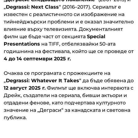
„
Degrassi: Next Class
“ (2016–2017). Сериалът е
известен с реалистичното си изображение на
тийнейджърски проблеми и е оказал значително
влияние върху телевизията. Документалният
филм ще бъде част от секцията
Special
Presentations
на TIFF, отбелязвайки 50-ата
годишнина на фестивала, който ще се проведе от
4 до 14 септември 2025 г.
Очаква се програмата с прожекциите на
„
Degrassi: Whatever It Takes
“ да бъде обявена до
12 август 2025 г.
Филмът ще включва интервюта с
Дрейк, създатели на сериала, бивши актьори и
отдадени фенове, като подчертава културното
значение на „Деграси“ за канадската и световна
публика.