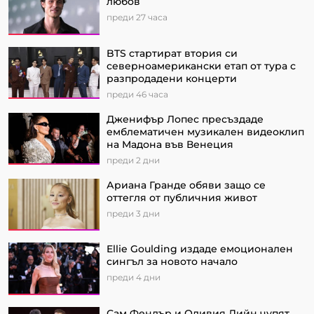
любов
преди 27 часа
BTS стартират втория си
северноамерикански етап от турa с
разпродадени концерти
преди 46 часа
Дженифър Лопес пресъздаде
емблематичен музикален видеоклип
на Мадона във Венеция
преди 2 дни
Ариана Гранде обяви защо се
оттегля от публичния живот
преди 3 дни
Ellie Goulding издаде емоционален
сингъл за новото начало
преди 4 дни
Сам Фендър и Оливия Дийн чупят