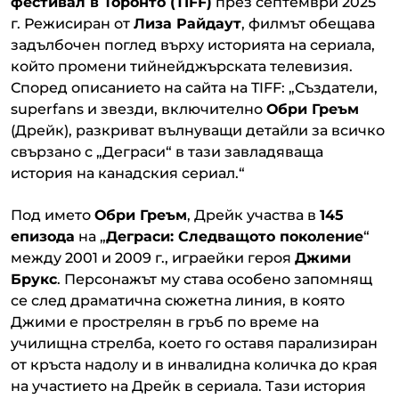
фестивал в Торонто (TIFF)
през септември 2025
г. Режисиран от
Лиза Райдаут
, филмът обещава
задълбочен поглед върху историята на сериала,
който промени тийнейджърската телевизия.
Според описанието на сайта на TIFF: „Създатели,
superfans и звезди, включително
Обри Греъм
(Дрейк), разкриват вълнуващи детайли за всичко
свързано с „Деграси“ в тази завладяваща
история на канадския сериал.“
Под името
Обри Греъм
, Дрейк участва в
145
епизода
на „
Деграси: Следващото поколение
“
между 2001 и 2009 г., играейки героя
Джими
Брукс
. Персонажът му става особено запомнящ
се след драматична сюжетна линия, в която
Джими е прострелян в гръб по време на
училищна стрелба, което го оставя парализиран
от кръста надолу и в инвалидна количка до края
на участието на Дрейк в сериала. Тази история