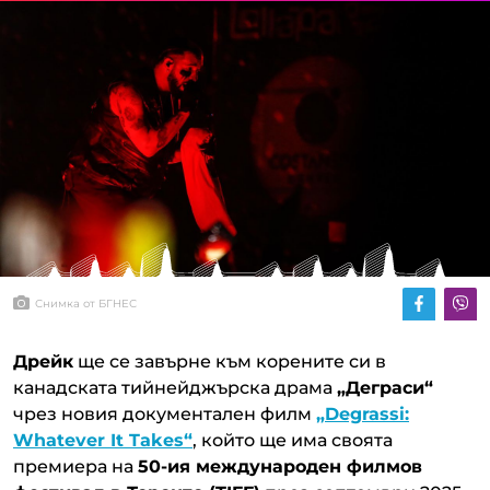
Снимка от БГНЕС
Дрейк
ще се завърне към корените си в
канадската тийнейджърска драма
„Деграси“
чрез новия документален филм
„
Degrassi:
Whatever It Takes
“
, който ще има своята
премиера на
50-ия международен филмов