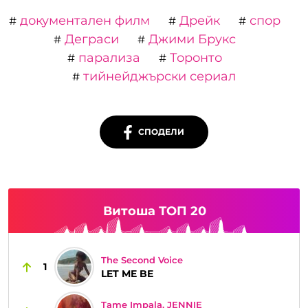
документален филм
Дрейк
спор
#
#
#
Деграси
Джими Брукс
#
#
парализа
Торонто
#
#
тийнейджърски сериал
#
СПОДЕЛИ
Витоша ТОП 20
The Second Voice
1
LET ME BE
Tame Impala, JENNIE