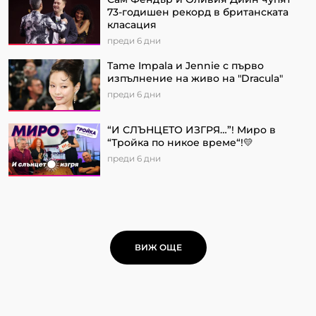
73-годишен рекорд в британската
класация
преди 6 дни
Tame Impala и Jennie с първо
изпълнение на живо на "Dracula"
преди 6 дни
“И СЛЪНЦЕТО ИЗГРЯ…”! Миро в
“Тройка по никое време“!💛
преди 6 дни
ВИЖ ОЩЕ