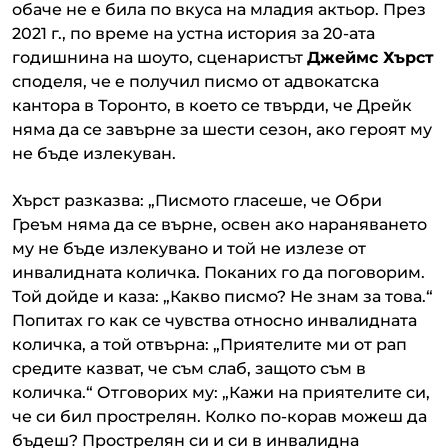
обаче не е била по вкуса на младия актьор. През
2021 г., по време на устна история за 20-ата
годишнина на шоуто, сценаристът
Джеймс Хърст
споделя, че е получил писмо от адвокатска
кантора в Торонто, в което се твърди, че Дрейк
няма да се завърне за шести сезон, ако героят му
не бъде излекуван.
Хърст разказва: „Писмото гласеше, че Обри
Греъм няма да се върне, освен ако нараняването
му не бъде излекувано и той не излезе от
инвалидната количка. Поканих го да поговорим.
Той дойде и каза: „Какво писмо? Не знам за това.“
Попитах го как се чувства относно инвалидната
количка, а той отвърна: „Приятелите ми от рап
средите казват, че съм слаб, защото съм в
количка.“ Отговорих му: „Кажи на приятелите си,
че си бил прострелян. Колко по-корав можеш да
бъдеш? Прострелян си и си в инвалидна