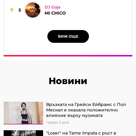
DJ Goja
5
MI CHICO
ВИЖ ОЩЕ
Новини
Връзката на Грейси Ейбрамс с Пол
Мескал е оказала положително
влияние върху музиката
преди 2 дни
"Loser" на Tame Impala с ръст в