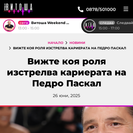
0878/501000
сега
следва
Витоша Weekend със Стоян
Следвай м
13:00 - 15:00
15:00 - 17:00
НАЧАЛО
НОВИНИ
ВИЖТЕ КОЯ РОЛЯ ИЗСТРЕЛВА КАРИЕРАТА НА ПЕДРО ПАСКАЛ
Вижте коя роля
изстрелва кариерата на
Педро Паскал
26 юни, 2025