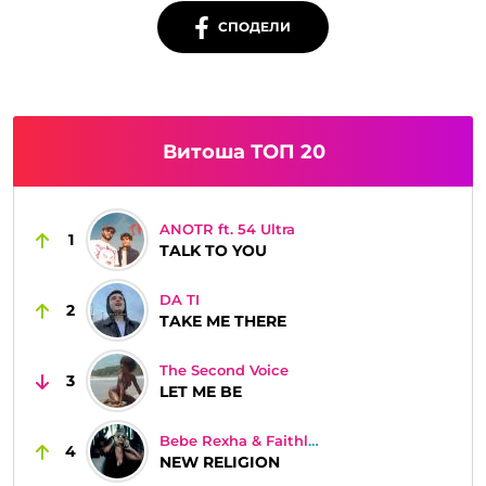
СПОДЕЛИ
Витоша ТОП 20
ANOTR ft. 54 Ultra
1
TALK TO YOU
DA TI
2
TAKE ME THERE
The Second Voice
3
LET ME BE
Bebe Rexha & Faithless
4
NEW RELIGION