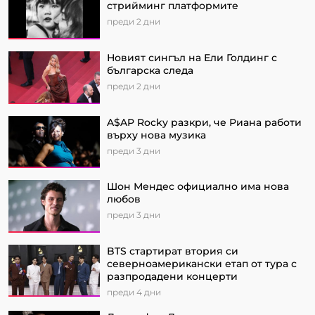
стрийминг платформите
преди 2 дни
Новият сингъл на Ели Голдинг с
българска следа
преди 2 дни
A$AP Rocky разкри, че Риана работи
върху нова музика
преди 3 дни
Шон Мендес официално има нова
любов
преди 3 дни
BTS стартират втория си
северноамерикански етап от турa с
разпродадени концерти
преди 4 дни