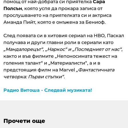
помощ от най-добрата си приятелка
Сара
Полсън
, която успя да прокара записа от
прослушването на приятелката си и актриса
Аманда Пийт, която е омъжена за Бениоф.
След появата си в хитовия сериал на HBO, Паскал
получава и други главни роли в сериали като
„Мандалорецът“, „Наркос“ и „Последният от нас“
,
както и във филмите „Непоносимата тежест на
големия талант“ и „Материалисти“, а и в
предстоящия филм на Marvel
„Фантастичната
четворка: Първи стъпки“.
Радио Витоша - Следвай музиката!
Прочети още