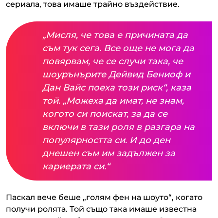
сериала, това имаше трайно въздействие.
„Мисля, че това е причината да
съм тук сега. Все още не мога да
повярвам, че се случи така, че
шоурънърите Дейвид Бениоф и
Дан Вайс поеха този риск“, каза
той. „Можеха да имат, не знам,
когото си поискат, за да се
включи в тази роля в разгара на
популярността си. И до ден
днешен съм им задължен за
кариерата си.“
Паскал вече беше „голям фен на шоуто“, когато
получи ролята. Той също така имаше известна