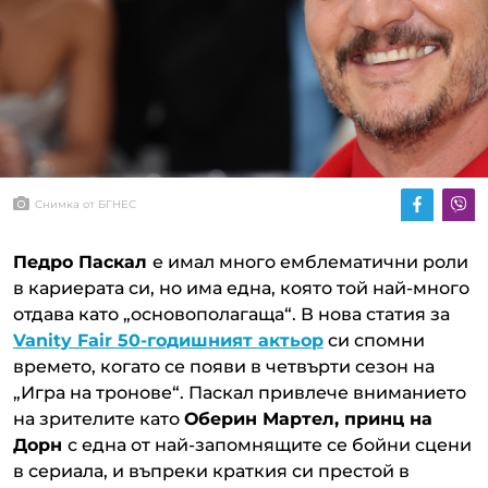
Снимка от БГНЕС
Педро Паскал
е имал много емблематични роли
в кариерата си, но има една, която той най-много
отдава като „основополагаща“. В нова статия за
Vanity Fair 50-годишният актьор
си спомни
времето, когато се появи в четвърти сезон на
„Игра на тронове“. Паскал привлече вниманието
на зрителите като
Оберин Мартел, принц на
Дорн
с една от най-запомнящите се бойни сцени
в сериала, и въпреки краткия си престой в