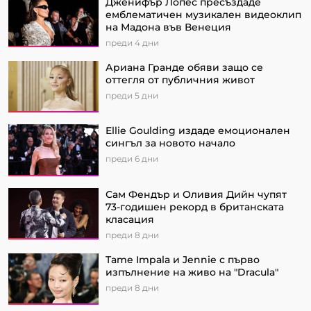
Дженифър Лопес пресъздаде
емблематичен музикален видеоклип
на Мадона във Венеция
преди 4 дни
Ариана Гранде обяви защо се
оттегля от публичния живот
преди 5 дни
Ellie Goulding издаде емоционален
сингъл за новото начало
преди 6 дни
Сам Фендър и Оливия Дийн чупят
73-годишен рекорд в британската
класация
преди 8 дни
Tame Impala и Jennie с първо
изпълнение на живо на "Dracula"
преди 8 дни