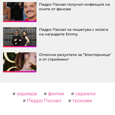
Педро Паскал получил инфекция на
очите от фенове
Педро Паскал се пошегува с колега
на наградите Emmy
Отлични резултати за "Злосторница"
и от стрийминг
кариера
филми
сериали
#
#
#
Педро Паскал
тронове
#
#