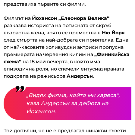
представиха първите си филми.
Филмът на
Йохансон „Елеонора Велика“
разказва историята на потисната от скръб
възрастна жена, която се премества в
Ню Йорк
след смъртта на най-добрата си приятелка. Една
от най-касовите холивудски актриси пропусна
премиерата на червения килим на
„Финикийска
схема“
на 18 май вечерта, в който има
епизодична роля, но спечели ентусиазираната
подкрепа на режисьора
Андерсън
.
„Видях филма, който ми хареса“,
каза Андерсън за дебюта на
Йохансон.
Той допълни, че не е предлагал никакви съвети