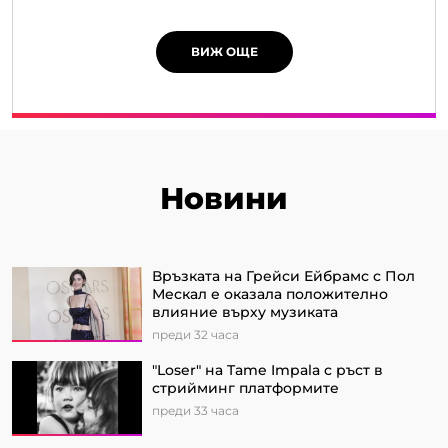
ВИЖ ОЩЕ
Новини
Връзката на Грейси Ейбрамс с Пол
Мескал е оказала положително
влияние върху музиката
преди 32 часа
"Loser" на Tame Impala с ръст в
стрийминг платформите
преди 33 часа