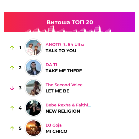
Витоша ТОП 20
ANOTR ft. 54 Ultra
1
TALK TO YOU
DA TI
2
TAKE ME THERE
The Second Voice
3
LET ME BE
Bebe Rexha & Faithless
4
NEW RELIGION
DJ Goja
5
MI CHICO