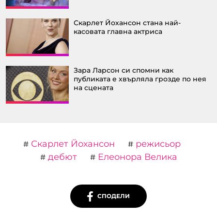
Скарлет Йохансон стана най-
касовата главна актриса
Зара Ларсон си спомни как
публиката е хвърляла грозде по нея
на сцената
Скарлет Йохансон
режисьор
#
#
дебют
Елеонора Велика
#
#
СПОДЕЛИ