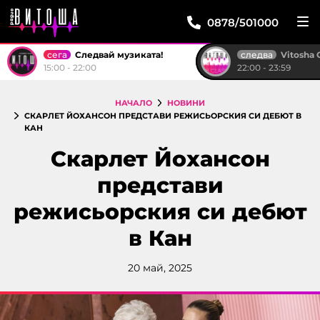
0878/501000
сега
следва
Следвай музиката!
Vitosha Club
15:00 - 22:00
22:00 - 23:59
НАЧАЛО
НОВИНИ
СКАРЛЕТ ЙОХАНСОН ПРЕДСТАВИ РЕЖИСЬОРСКИЯ СИ ДЕБЮТ В
КАН
Скарлет Йохансон
представи
режисьорския си дебют
в Кан
20 май, 2025