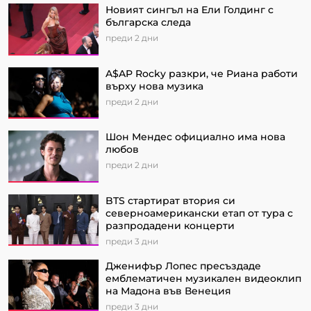
Новият сингъл на Ели Голдинг с
българска следа
преди 2 дни
A$AP Rocky разкри, че Риана работи
върху нова музика
преди 2 дни
Шон Мендес официално има нова
любов
преди 2 дни
BTS стартират втория си
северноамерикански етап от турa с
разпродадени концерти
преди 3 дни
Дженифър Лопес пресъздаде
емблематичен музикален видеоклип
на Мадона във Венеция
преди 3 дни