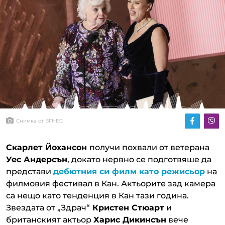
Снимка от БГНЕС
Скарлет Йохансон
получи похвали от ветерана
Уес Андерсън
, докато нервно се подготвяше да
представи
дебютния си филм като режисьор
на
филмовия фестивал в Кан. Актьорите зад камера
са нещо като тенденция в Кан тази година.
Звездата от „Здрач“
Кристен Стюарт
и
британският актьор
Харис Дикинсън
вече