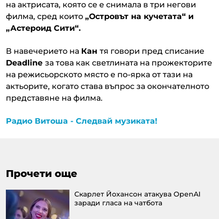
на актрисата, която се е снимала в три негови
филма, сред които
„Островът на кучетата“ и
„Астероид Сити“.
В навечерието на
Кан
тя говори пред списание
Deadline
за това как светлината на прожекторите
на режисьорското място е по-ярка от тази на
актьорите, когато става въпрос за окончателното
представяне на филма.
Радио Витоша - Следвай музиката!
Прочети още
Скарлет Йохансон атакува OpenAI
заради гласа на чатбота