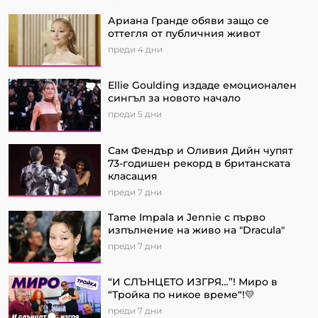
Ариана Гранде обяви защо се
оттегля от публичния живот
преди 4 дни
Ellie Goulding издаде емоционален
сингъл за новото начало
преди 5 дни
Сам Фендър и Оливия Дийн чупят
73-годишен рекорд в британската
класация
преди 7 дни
Tame Impala и Jennie с първо
изпълнение на живо на "Dracula"
преди 7 дни
“И СЛЪНЦЕТО ИЗГРЯ…”! Миро в
“Тройка по никое време“!💛
преди 7 дни