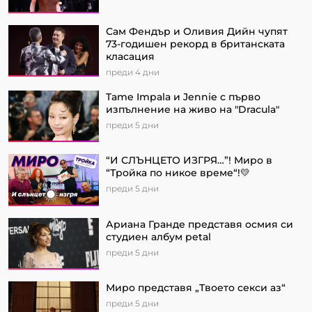
Сам Фендър и Оливия Дийн чупят
73-годишен рекорд в британската
класация
преди 4 дни
Tame Impala и Jennie с първо
изпълнение на живо на "Dracula"
преди 5 дни
“И СЛЪНЦЕТО ИЗГРЯ…”! Миро в
“Тройка по никое време“!💛
преди 5 дни
Ариана Гранде представя осмия си
студиен албум petal
преди 5 дни
Миро представя „Твоето секси аз“
преди 5 дни