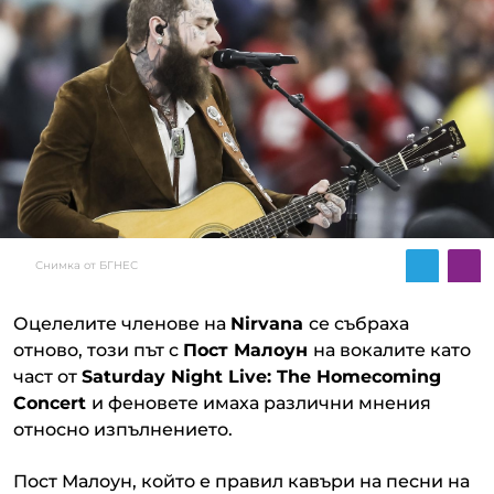
Снимка от БГНЕС
Оцелелите членове на
Nirvana
се събраха
отново, този път с
Пост Малоун
на вокалите като
част от
Saturday Night Live: The Homecoming
Concert
и феновете имаха различни мнения
относно изпълнението.
Пост Малоун, който е правил кавъри на песни на