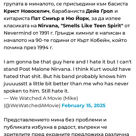
групата в миналото, се присъедини към басиста
Крист Новоселич
, барабаниста
Дейв Грол
и
китариста
Пат Смиър в Ню Йорк
, за да изпее
класиката на
Nirvana, "Smells Like Teen Spirit"
от
Nevermind от 1991 г. Гръндж химнът е написан в
началото на 90-те години от Кърт Кобейн, който
почина през 1994 г.
I am gonna be that guy here and I hate it but I can't
stand Post Malone Nirvana. I think Kurt would have
hated that shit. But his band probably knows him
juuuusstt a little bit better than me who has never
spoken to him. Still hate it.
— We Watched A Movie (Mike)
(@WeWatchedAMovie)
February 15, 2025
Представлението мина без проблеми и
публиката избухна в радост, въпреки че
зрителите пред екраните предложиха различна