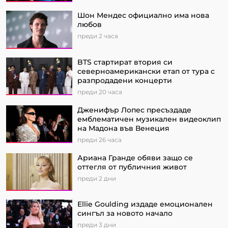
Шон Мендес официално има нова
любов
преди 2 часа
BTS стартират втория си
северноамерикански етап от турa с
разпродадени концерти
преди 20 часа
Дженифър Лопес пресъздаде
емблематичен музикален видеоклип
на Мадона във Венеция
преди 26 часа
Ариана Гранде обяви защо се
оттегля от публичния живот
преди 2 дни
Ellie Goulding издаде емоционален
сингъл за новото начало
преди 3 дни