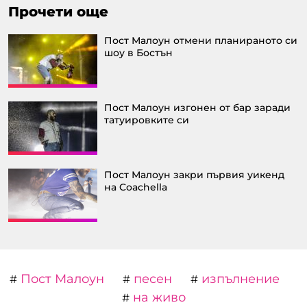
Прочети още
Пост Малоун отмени планираното си
шоу в Бостън
Пост Малоун изгонен от бар заради
татуировките си
Пост Малоун закри първия уикенд
на Coachella
Пост Малоун
песен
изпълнение
#
#
#
на живо
#