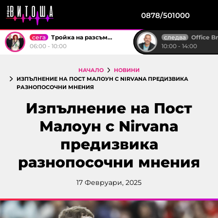
0878/501000
сега
следва
Тройка на разсъмване
Office B
06:00 - 10:00
10:00 - 14:00
НАЧАЛО
НОВИНИ
ИЗПЪЛНЕНИЕ НА ПОСТ МАЛОУН С NIRVANA ПРЕДИЗВИКА
РАЗНОПОСОЧНИ МНЕНИЯ
Изпълнение на Пост
Малоун с Nirvana
предизвика
разнопосочни мнения
17 Февруари, 2025