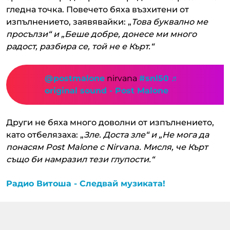
гледна точка. Повечето бяха възхитени от
изпълнението, заявявайки: „
Това буквално ме
просълзи“ и „Беше добре, донесе ми много
радост, разбира се, той не е Кърт.“
@postmalone
nirvana
#snl50
♬
original sound - Post Malone
Други не бяха много доволни от изпълнението,
като отбелязаха: „
Зле. Доста зле“ и „Не мога да
понасям Post Malone с Nirvana. Мисля, че Кърт
също би намразил тези глупости.“
Радио Витоша - Следвай музиката!