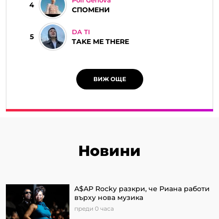
Poli Genova
4
СПОМЕНИ
DA TI
5
TAKE ME THERE
ВИЖ ОЩЕ
Новини
A$AP Rocky разкри, че Риана работи
върху нова музика
преди 0 часа