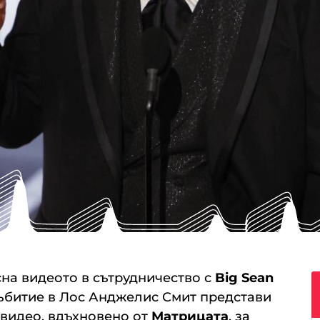
на видеото в сътрудничество с
Big Sean
събитие в Лос Анджелис Смит представи
видео, вдъхновено от
Матрицата
, за