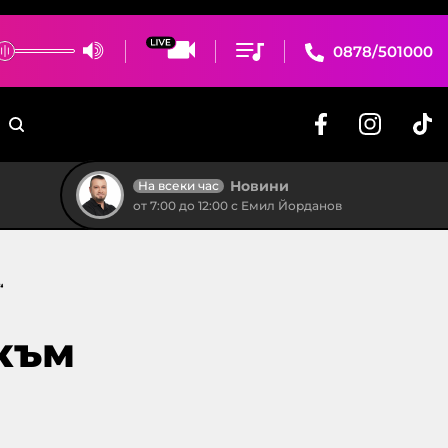
0878/501000
Новини
На всеки час
от 7:00 до 12:00 с Емил Йорданов
“
 към