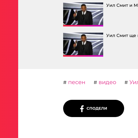
Уил Смит и М
Уил Смит ще 
песен
видео
Уи
#
#
#
СПОДЕЛИ