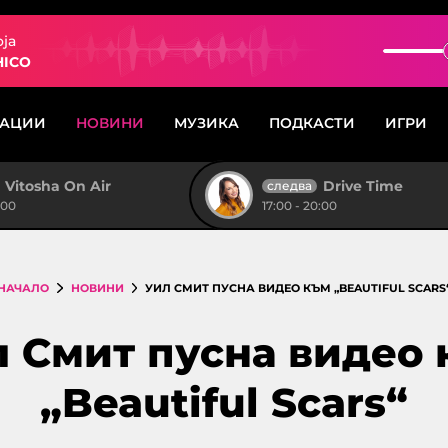
oja
HICO
САЦИИ
НОВИНИ
МУЗИКА
ПОДКАСТИ
ИГРИ
Vitosha On Air
Drive Time
следва
:00
17:00 - 20:00
НАЧАЛО
НОВИНИ
УИЛ СМИТ ПУСНА ВИДЕО КЪМ „BEAUTIFUL SCARS
 Смит пусна видео
„Beautiful Scars“