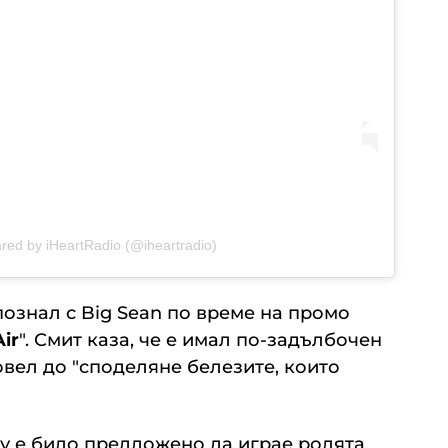
ared by iHeartRadio (@iheartradio)
апознал с Big Sean по време на промо
Air
". Смит каза, че е имал по-задълбочен
овел до "споделяне белезите, които
у е било предложено да играе ролята