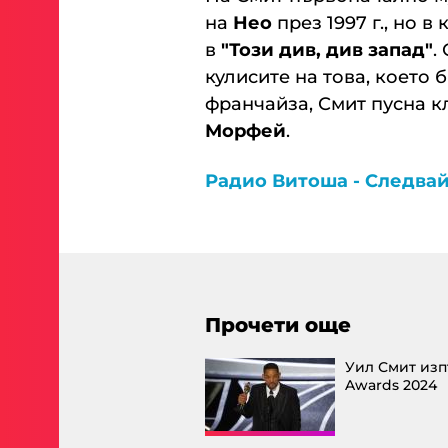
на
Нео
през 1997 г., но в
в
"Този див, див запад"
.
кулисите на това, което 
франчайза, Смит пусна кл
Морфей
.
Радио Витоша - Следвай
Прочети още
Уил Смит изп
Awards 2024