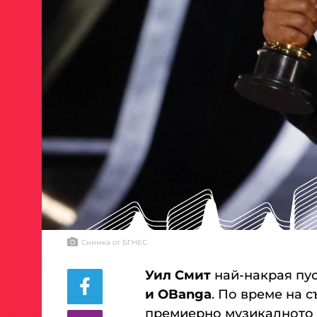
Снимка от БГНЕС
Уил Смит
най-накрая пус
и OBanga
. По време на 
премиерно музикалното 