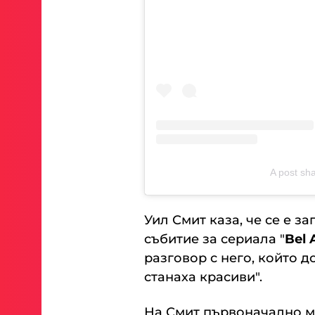
A post sh
Уил Смит каза, че се е з
събитие за сериала "
Bel 
разговор с него, който д
станаха красиви".
На Смит първоначално м