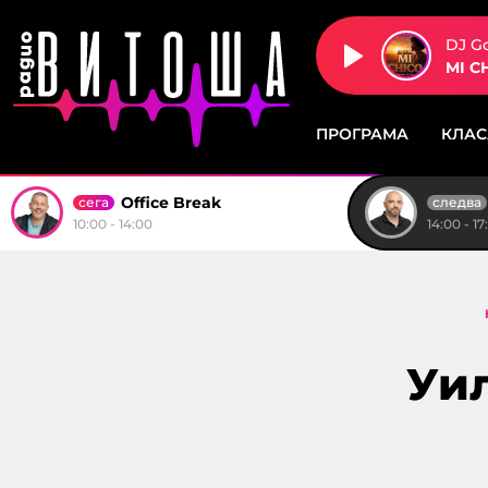
DJ G
MI C
ПРОГРАМА
КЛА
Office Break
сега
следва
10:00 - 14:00
14:00 - 17
Уил