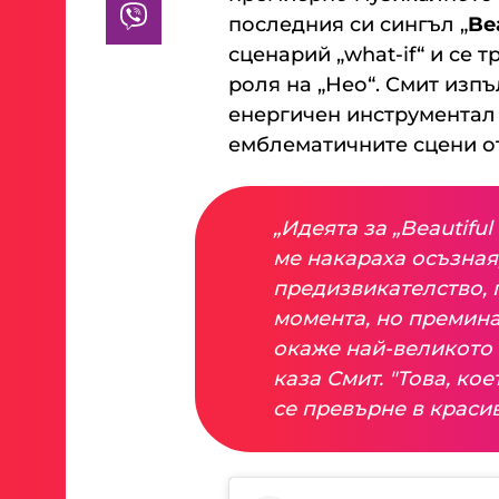
последния си сингъл „
Be
сценарий „what-if“ и се 
роля на „Нео“. Смит изп
енергичен инструментал 
емблематичните сцени о
„Идеята за „Beautiful
ме накараха осъзная,
предизвикателство, 
момента, но премина
окаже най-великото н
каза Смит. "Това, ко
се превърне в красив