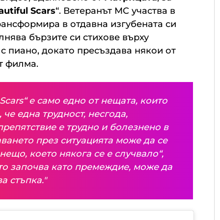
autiful Scars
“. Ветеранът MC участва в
трансформира в отдавна изгубената си
ълнява бързите си стихове върху
с пиано, докато пресъздава някои от
т филма.
 Scars“ е само едно от нещата, които
 че една трудност, несгода,
препятствие е трудно и болезнено в
ването през ситуацията може да се
ещо, което някога се е случвало“,
ето започва като премеждие, може да
а стъпка."