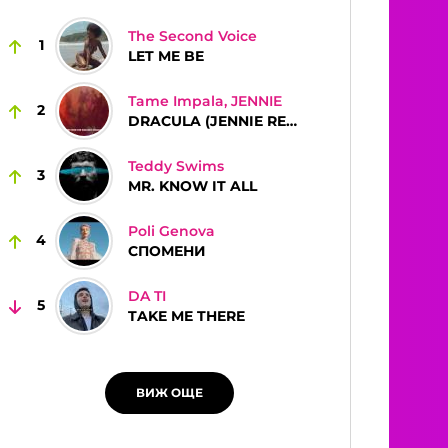
The Second Voice
1
LET ME BE
Tame Impala, JENNIE
2
DRACULA (JENNIE REMIX)
Teddy Swims
3
MR. KNOW IT ALL
Poli Genova
4
СПОМЕНИ
DA TI
5
TAKE ME THERE
ВИЖ ОЩЕ