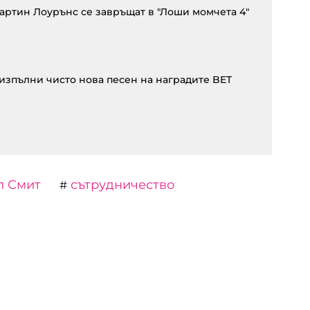
артин Лоурънс се завръщат в "Лоши момчета 4"
изпълни чисто нова песен на наградите BET
л Смит
сътрудничество
#