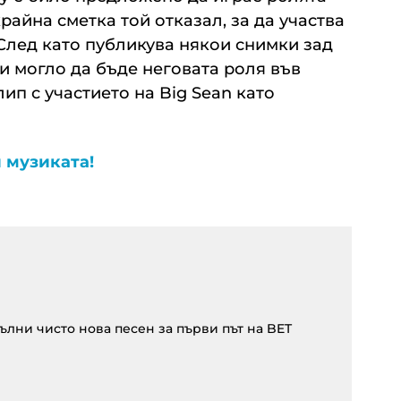
 крайна сметка той отказал, за да участва
 След като публикува някои снимки зад
би могло да бъде неговата роля във
ип с участието на Big Sean като
 музиката!
ълни чисто нова песен за първи път на BET